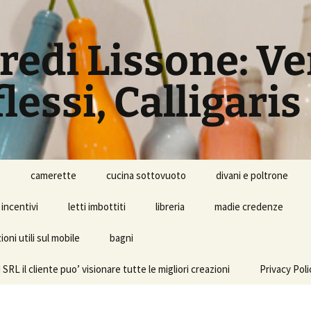
rredi Lissone: V
lessi, Calligaris
o
camerette
cucina sottovuoto
divani e poltrone
incentivi
letti imbottiti
libreria
madie credenze
oni utili sul mobile
bagni
l cliente puo’ visionare tutte le migliori creazioni
Privacy Poli