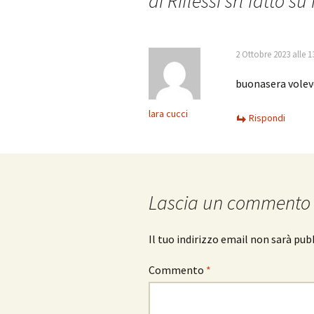
di Riflessi srl fatto su
2 Ottobre 2023 alle 1
buonasera volevo
lara cucci
Rispondi
Lascia un commento
Il tuo indirizzo email non sarà pub
Commento
*