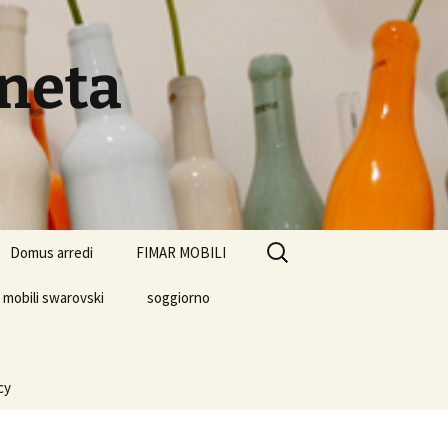
eneta
Ricerca
Domus arredi
FIMAR MOBILI
per:
mobili swarovski
soggiorno
cy