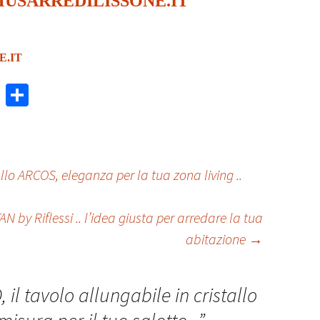
USARREDILISSONE.IT
.IT
W
C
h
o
at
n
sA
di
llo ARCOS, eleganza per la tua zona living ..
p
vi
p
di
by Riflessi .. l’idea giusta per arredare la tua
abitazione
→
 il tavolo allungabile in cristallo