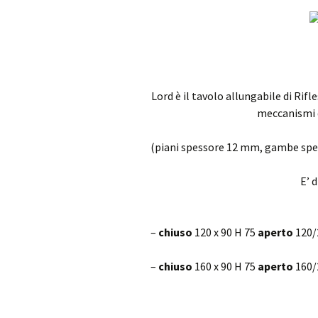
Lord è il tavolo allungabile di Rifl
meccanismi d
(piani spessore 12 mm, gambe sp
E’ 
–
chiuso
120 x 90 H 75
aperto
120/2
–
chiuso
160 x 90 H 75
aperto
160/2