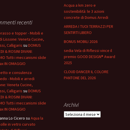
Acqua a km zero e
sostenibilità: le 3 azioni
concrete di Domus Arredi
menti recenti
ARREDA I TUOI TERRAZZI PER
SENTIRTI LIBERO
rasso e topper - Mobili e
di Lissone: Veneta Cucine,
BONUS MOBILI 2026
ssi, Calligaris
su
DOMUS
sedia Vela di Riflessi vince il
DI & ROSINI DIVANI:
premio GOOD DESIGN® Award
O Tutti i meccanismi slide
2025
lax IN OMAGGIO
CLOUD DANCER IL COLORE
etto e consulenza
PANTONE DEL 2026
redo - Mobili e arredi
one: Veneta Cucine,
ssi, Calligaris
su
DOMUS
DI & ROSINI DIVANI:
O Tutti i meccanismi slide
Archivi
lax IN OMAGGIO
Archivi
anna Lo Cicero
su
Aqua la
olle in vetro curvato