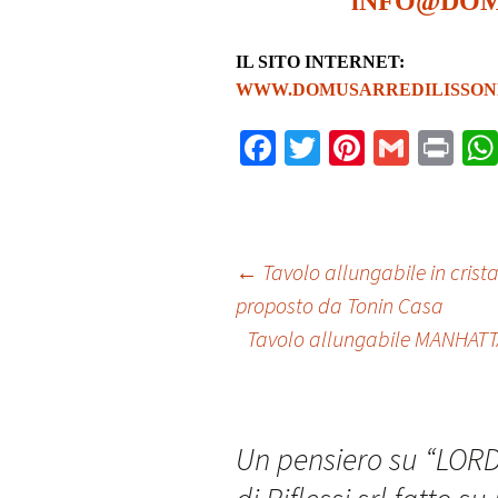
iNFO@DOM
IL SITO INTERNET:
WWW.DOMUSARREDILISSONE
Fa
T
Pi
G
Pr
ce
wi
nt
m
in
b
tt
er
ai
t
o
er
es
l
Navigazione
←
Tavolo allungabile in crista
o
t
proposto da Tonin Casa
k
Tavolo allungabile MANHATTAN 
articolo
Un pensiero su “
LORD,