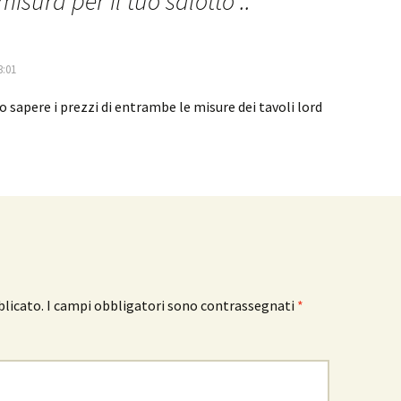
 misura per il tuo salotto ..
”
3:01
 sapere i prezzi di entrambe le misure dei tavoli lord
blicato.
I campi obbligatori sono contrassegnati
*