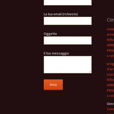
La tua email (richiesto)
Com
mate
Oggetto
arre
Rifle
ARRE
PROM
Il tuo messaggio
o re
prog
d'ar
Liss
Rifle
ARRE
PROM
o re
Giov
Cons