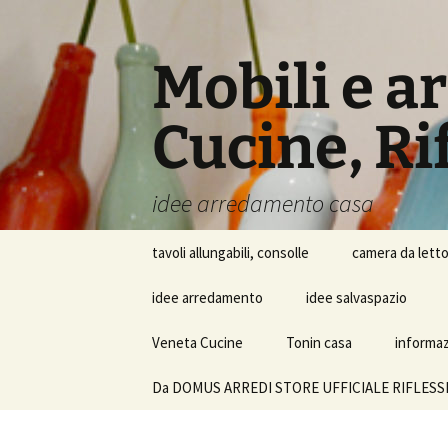
Vai
al
contenuto
Mobili e a
Cucine, Rif
idee arredamento casa
tavoli allungabili, consolle
camera da lett
idee arredamento
idee salvaspazio
Veneta Cucine
Tonin casa
informazi
Da DOMUS ARREDI STORE UFFICIALE RIFLESSI SRL i