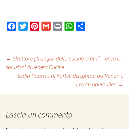
Fa
T
Pi
G
Pr
W
C
ce
wi
nt
m
in
h
o
b
tt
er
ai
t
at
n
o
er
es
l
sA
di
Navigazione
←
Sfruttare gli angoli della cucina si puo’… ecco le
o
t
p
vi
soluzioni di Veneta Cucine
k
p
di
Sedia Papyrus di Kartell disegnata da Ronan e
articolo
Erwan Bouroullec
→
Lascia un commento