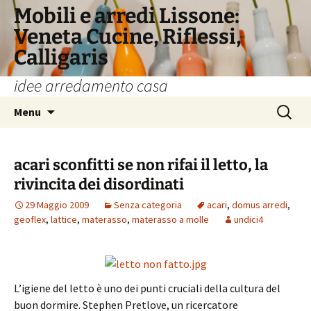
Vai
Mobili e arredi Lissone:
al
Veneta Cucine, Riflessi,
contenuto
Calligaris
idee arredamento casa
Ricerca
Menu
per:
acari sconfitti se non rifai il letto, la
rivincita dei disordinati
29 Maggio 2009
Senza categoria
acari
,
domus arredi
,
geoflex
,
lattice
,
materasso
,
materasso a molle
undici4
L’igiene del letto è uno dei punti cruciali della cultura del
buon dormire. Stephen Pretlove, un ricercatore