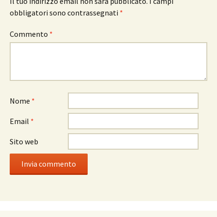
Il tuo indirizzo email non sarà pubblicato.
I campi
obbligatori sono contrassegnati
*
Commento
*
Nome
*
Email
*
Sito web