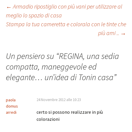
o
er
es
l
sA
di
Navigazione
←
Armadio ripostiglio con più vani per utilizzare al
o
t
p
vi
meglio lo spazio di casa
k
p
di
Stampa la tua cameretta e colorala con le tinte che
articolo
più ami ..
→
Un pensiero su “
REGINA, una sedia
compatta, maneggevole ed
elegante… un’idea di Tonin casa
”
paola
24 Novembre 2012 alle 10:23
domus
certo si possono realizzare in più
arredi
colorazioni