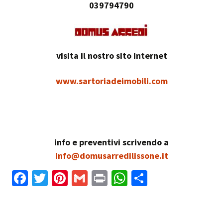
039794790
visita il nostro sito internet
www.sartoriadeimobili.com
info e preventivi scrivendo a
info@domusarredilissone.it
Fa
T
Pi
G
Pr
W
C
ce
wi
nt
m
in
h
o
b
tt
er
ai
t
at
n