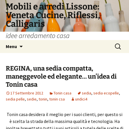
Vai
Mobili e arredi Lissone:
al
Veneta Cucine, Riflessi,
contenuto
Calligaris
idee arredamento casa
Ricerca
Menu
per:
REGINA, una sedia compatta,
maneggevole ed elegante… un’idea di
Tonin casa
17 Settembre 2012
Tonin casa
sedia
,
sedia ecopelle
,
sedia pelle
,
sedie
,
tonin
,
tonin csa
undici4
Tonin casa desidera il meglio per i suoi clienti, per questo si
è scelta la strada della massima qualità e tecnologia. Ha
inoltre brevettato tutti i suoi articoli a tutela delle scelte di