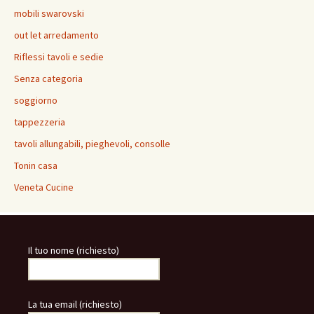
mobili swarovski
out let arredamento
Riflessi tavoli e sedie
Senza categoria
soggiorno
tappezzeria
tavoli allungabili, pieghevoli, consolle
Tonin casa
Veneta Cucine
Il tuo nome (richiesto)
La tua email (richiesto)