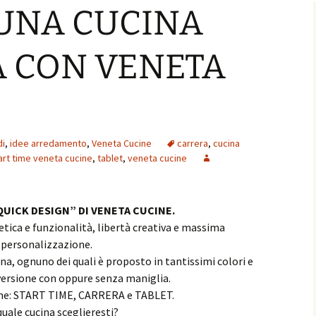
 UNA CUCINA
 CON VENETA
di
,
idee arredamento
,
Veneta Cucine
carrera
,
cucina
art time veneta cucine
,
tablet
,
veneta cucine
UICK DESIGN” DI VENETA CUCINE.
tica e funzionalità, libertà creativa e massima
personalizzazione.
cina, ognuno dei quali è proposto in tantissimi colori e
 versione con oppure senza maniglia.
cine: START TIME, CARRERA e TABLET.
quale cucina sceglieresti?