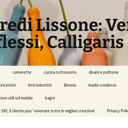
rredi Lissone: V
lessi, Calligaris
o
camerette
cucina sottovuoto
divani e poltrone
incentivi
letti imbottiti
libreria
madie credenze
oni utili sul mobile
bagni
l cliente puo’ visionare tutte le migliori creazioni
Privacy Poli