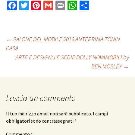
Fa
T
Pi
G
Pr
W
C
ce
wi
nt
m
in
h
o
b
tt
er
ai
t
at
n
o
er
es
l
sA
di
Navigazione
←
SALONE DEL MOBILE 2016 ANTEPRIMA TONIN
o
t
p
vi
CASA
k
p
di
ARTE E DESIGN: LE SEDIE DOLLY NOVAMOBILI by
articolo
BEN MOSLEY
→
Lascia un commento
Il tuo indirizzo email non sarà pubblicato.
I campi
obbligatori sono contrassegnati
*
Commento
*