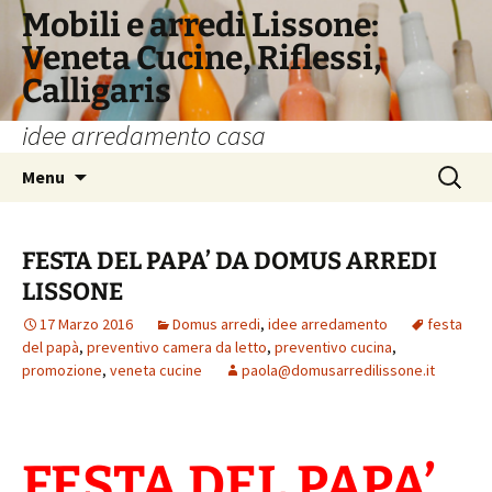
Vai
Mobili e arredi Lissone:
al
Veneta Cucine, Riflessi,
contenuto
Calligaris
idee arredamento casa
Ricerca
Menu
per:
FESTA DEL PAPA’ DA DOMUS ARREDI
LISSONE
17 Marzo 2016
Domus arredi
,
idee arredamento
festa
del papà
,
preventivo camera da letto
,
preventivo cucina
,
promozione
,
veneta cucine
paola@domusarredilissone.it
FESTA DEL PAPA’