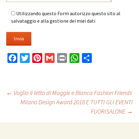
Utilizzando questo Form autorizzo questo sito al
salvataggio e alla gestione dei miei dati
Fa
T
Pi
G
Pr
W
C
ce
wi
nt
m
in
h
o
b
tt
er
ai
t
at
n
o
er
es
l
sA
di
Navigazione
←
Voglio il letto di Maggie e Bianca Fashion Friends
o
t
p
vi
Milano Design Award 2018 E TUTTI GLI EVENTI
k
p
di
FUORISALONE
→
articolo