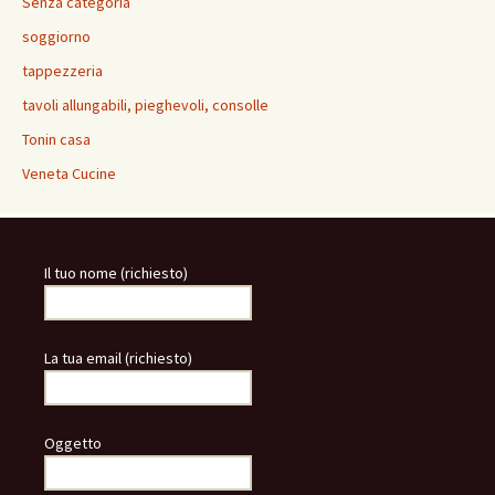
Senza categoria
soggiorno
tappezzeria
tavoli allungabili, pieghevoli, consolle
Tonin casa
Veneta Cucine
Il tuo nome (richiesto)
La tua email (richiesto)
Oggetto