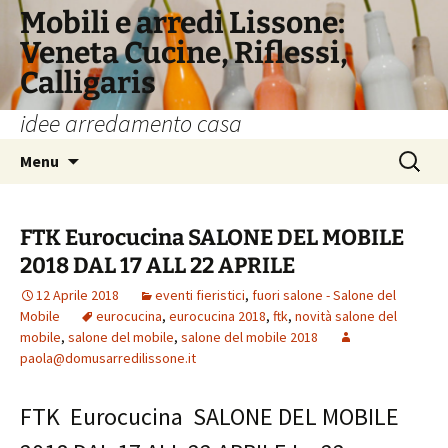
Vai
Mobili e arredi Lissone:
al
Veneta Cucine, Riflessi,
contenuto
Calligaris
idee arredamento casa
Ricerca
Menu
per:
FTK Eurocucina SALONE DEL MOBILE
2018 DAL 17 ALL 22 APRILE
12 Aprile 2018
eventi fieristici
,
fuori salone - Salone del
Mobile
eurocucina
,
eurocucina 2018
,
ftk
,
novità salone del
mobile
,
salone del mobile
,
salone del mobile 2018
paola@domusarredilissone.it
FTK Eurocucina SALONE DEL MOBILE