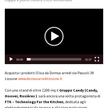
Video
Player
00:00
01:07
Acquista i prodotti Elica da Domus arredi via Pascoli 39
Lissone
www.domusarredilissone.it
Con uno stand di oltre 1200 mq il
Gruppo Candy (Candy,
Hoover, Rosières )
sarà ancora una volta protagonista di
FTK – Technology For the Kitchen
, dedicata agli
elettrodomestici da incasso e alla loro evoluzione,