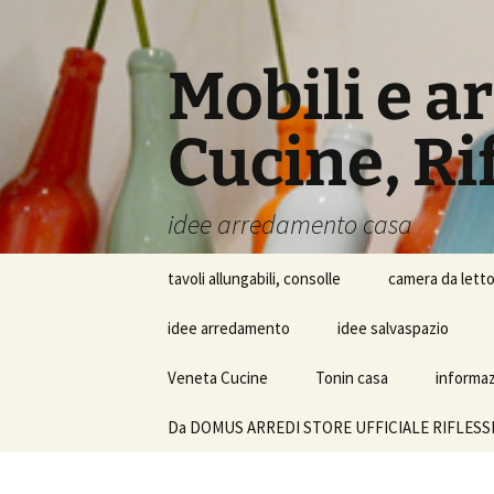
Vai
al
contenuto
Mobili e a
Cucine, Rif
idee arredamento casa
tavoli allungabili, consolle
camera da lett
idee arredamento
idee salvaspazio
Veneta Cucine
Tonin casa
informazi
Da DOMUS ARREDI STORE UFFICIALE RIFLESSI SRL i