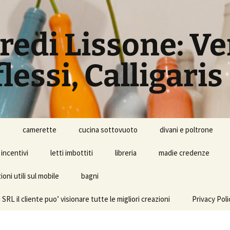
rredi Lissone: V
lessi, Calligaris
o
camerette
cucina sottovuoto
divani e poltrone
incentivi
letti imbottiti
libreria
madie credenze
oni utili sul mobile
bagni
l cliente puo’ visionare tutte le migliori creazioni
Privacy Poli