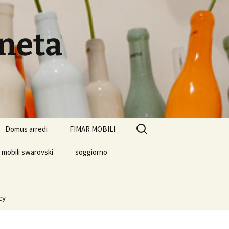
eneta
Ricerca
Domus arredi
FIMAR MOBILI
per:
mobili swarovski
soggiorno
cy