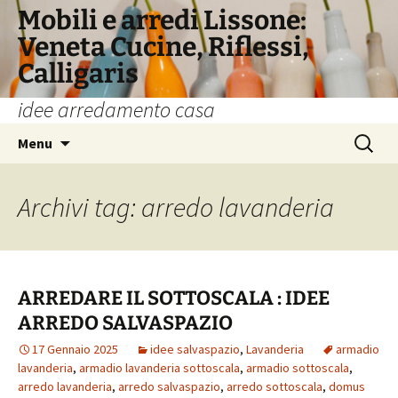
Vai
Mobili e arredi Lissone:
al
Veneta Cucine, Riflessi,
contenuto
Calligaris
idee arredamento casa
Ricerca
Menu
per:
Archivi tag: arredo lavanderia
ARREDARE IL SOTTOSCALA : IDEE
ARREDO SALVASPAZIO
17 Gennaio 2025
idee salvaspazio
,
Lavanderia
armadio
lavanderia
,
armadio lavanderia sottoscala
,
armadio sottoscala
,
arredo lavanderia
,
arredo salvaspazio
,
arredo sottoscala
,
domus