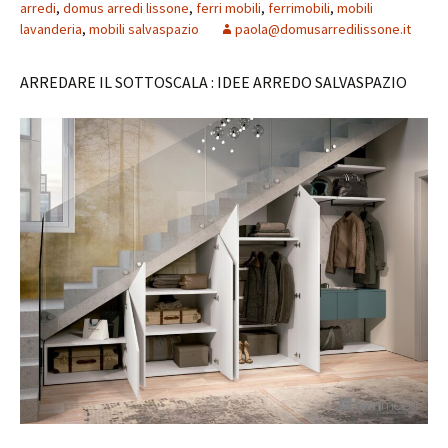
arredi
,
domus arredi lissone
,
ferri mobili
,
ferrimobili
,
mobili
lavanderia
,
mobili salvaspazio
paola@domusarredilissone.it
ARREDARE IL SOTTOSCALA : IDEE ARREDO SALVASPAZIO