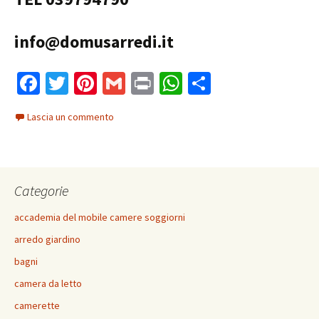
info@domusarredi.it
Fa
T
Pi
G
Pr
W
C
ce
wi
nt
m
in
h
o
Lascia un commento
b
tt
er
ai
t
at
n
o
er
es
l
sA
di
o
t
p
vi
Categorie
k
p
di
accademia del mobile camere soggiorni
arredo giardino
bagni
camera da letto
camerette