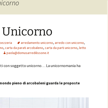
nicorno
 Unicorno
pezzeria
arredamento unicorno
,
arredo con unicorno
,
rno
,
carta da parati arcobaleno
,
carta da parti unicorno
,
letto
paola@domusarredilissone.it
ati con soggetto unicorno… La unicornomania ha
 mondo pieno di
arcobaleni guarda le proposte