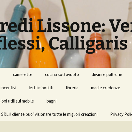
rredi Lissone: V
lessi, Calligaris
o
camerette
cucina sottovuoto
divani e poltrone
incentivi
letti imbottiti
libreria
madie credenze
oni utili sul mobile
bagni
l cliente puo’ visionare tutte le migliori creazioni
Privacy Poli