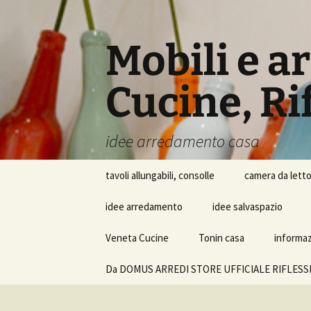
Vai
al
contenuto
Mobili e a
Cucine, Rif
idee arredamento casa
tavoli allungabili, consolle
camera da lett
idee arredamento
idee salvaspazio
Veneta Cucine
Tonin casa
informazi
Da DOMUS ARREDI STORE UFFICIALE RIFLESSI SRL i