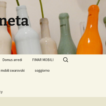
eneta
Ricerca
Domus arredi
FIMAR MOBILI
per:
mobili swarovski
soggiorno
cy