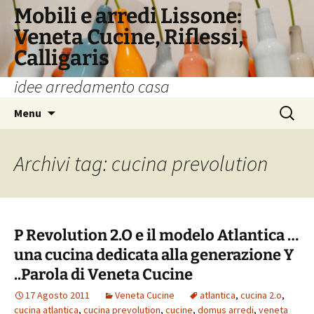
Vai
Mobili e arredi Lissone:
al
Veneta Cucine, Riflessi,
contenuto
Calligaris
idee arredamento casa
Ricerca
Menu
per:
Archivi tag: cucina prevolution
P Revolution 2.O e il modelo Atlantica …
una cucina dedicata alla generazione Y
..Parola di Veneta Cucine
17 Agosto 2011
Veneta Cucine
atlantica
,
cucina 2.o
,
cucina atlantica
,
cucina prevolution
,
cucine
,
domus arredi
,
veneta