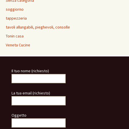
Senza categoria
soggiorno
tappezzeria
tavoli allungabili, pieghevoli, consolle
Tonin casa
Veneta Cucine
Il tuo nome (richiesto)
La tua email (richiesto)
Oggetto