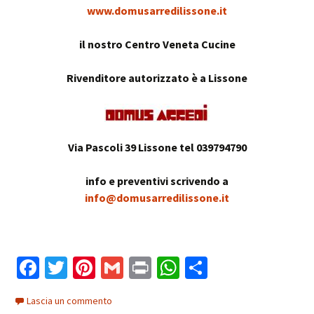
www.domusarredilissone.it
il nostro Centro Veneta Cucine
Rivenditore autorizzato è a Lissone
Via Pascoli 39 Lissone tel 039794790
info e preventivi scrivendo a
info@domusarredilissone.it
Fa
T
Pi
G
Pr
W
C
ce
wi
nt
m
in
h
o
Lascia un commento
b
tt
er
ai
t
at
n