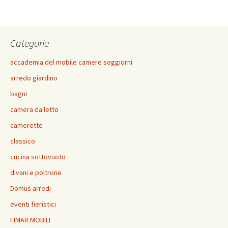
o
er
es
l
sA
di
o
t
p
vi
Categorie
k
p
di
accademia del mobile camere soggiorni
arredo giardino
bagni
camera da letto
camerette
classico
cucina sottovuoto
divani e poltrone
Domus arredi
eventi fieristici
FIMAR MOBILI