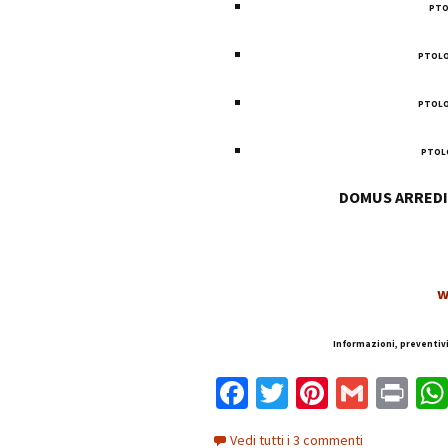
PTO
PTOLO
PTOLO
PTOLO
DOMUS ARREDI 
w
Informazioni, preventivi
Fa
T
Pi
G
Pr
ce
wi
nt
m
in
Vedi tutti i 3 commenti