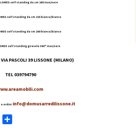
LOMEO self standing da cm 160 inox/nero
MEO self standing da cm 215 bianco/bianco
MEO self standing da cm 160 bianco/bianco
MEO self standing girevole 360° inox/nero
VIA PASCOLI 39 LISSONE (MILANO)
TEL 039794790
ww.areamobili.com
info@domusarredilissone.it
 e ordini
W
C
h
o