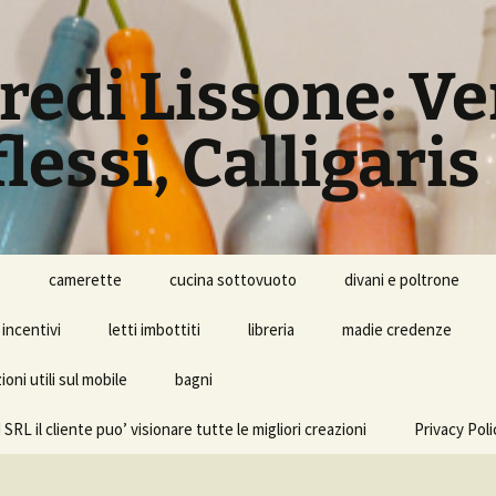
rredi Lissone: V
lessi, Calligaris
o
camerette
cucina sottovuoto
divani e poltrone
incentivi
letti imbottiti
libreria
madie credenze
oni utili sul mobile
bagni
l cliente puo’ visionare tutte le migliori creazioni
Privacy Poli