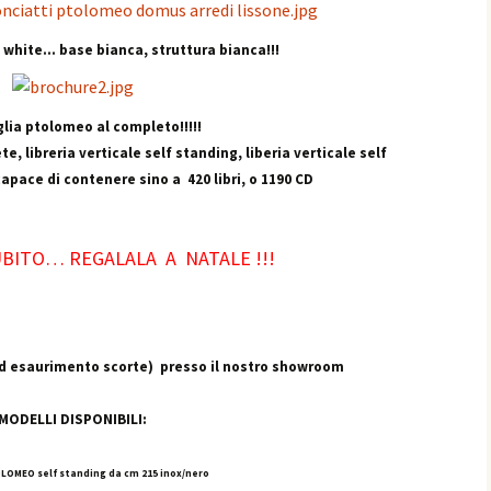
 white… base bianca, struttura bianca!!!
lia ptolomeo al completo!!!!!
e, libreria verticale self standing, liberia verticale self
apace di contenere sino a 420 libri, o 1190 CD
UBITO… REGALALA A NATALE !!!
ad esaurimento scorte) presso il nostro showroom
MODELLI DISPONIBILI:
LOMEO self standing da cm 215 inox/nero