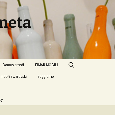
eneta
Ricerca
Domus arredi
FIMAR MOBILI
per:
mobili swarovski
soggiorno
cy