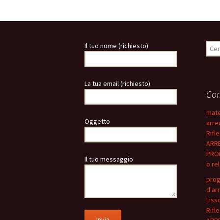
b
tt
er
ai
t
o
er
es
l
o
t
Rice
Il tuo nome (richiesto)
k
per:
La tua email (richiesto)
Com
mate
Oggetto
arre
Rifle
ARRE
PROM
Il tuo messaggio
o re
prog
d'ar
Liss
Rifle