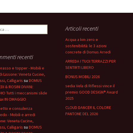
at
n
sA
di
p
vi
rca
Articoli recenti
p
di
Acqua a km zero e
sostenibilità: le 3 azioni
concrete di Domus Arredi
menti recenti
ARREDA I TUOI TERRAZZI PER
SENTIRTI LIBERO
rasso e topper - Mobili e
di Lissone: Veneta Cucine,
BONUS MOBILI 2026
ssi, Calligaris
su
DOMUS
sedia Vela di Riflessi vince il
DI & ROSINI DIVANI:
premio GOOD DESIGN® Award
O Tutti i meccanismi slide
2025
lax IN OMAGGIO
CLOUD DANCER IL COLORE
etto e consulenza
PANTONE DEL 2026
redo - Mobili e arredi
one: Veneta Cucine,
ssi, Calligaris
su
DOMUS