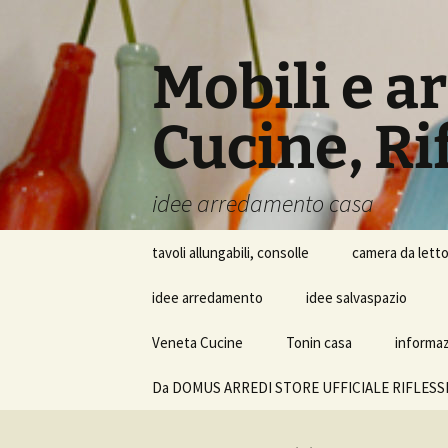
Vai
al
contenuto
Mobili e a
Cucine, Rif
idee arredamento casa
tavoli allungabili, consolle
camera da lett
idee arredamento
idee salvaspazio
Veneta Cucine
Tonin casa
informazi
Da DOMUS ARREDI STORE UFFICIALE RIFLESSI SRL i