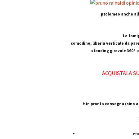
ptolomeo anche all
La famig
comodino, liberia verticale da paret
standing girevole 360° c
ACQUISTALA S
è in pronta consegna (sino 
PTO