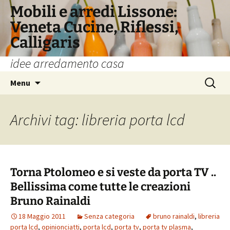
Vai
Mobili e arredi Lissone:
al
Veneta Cucine, Riflessi,
contenuto
Calligaris
idee arredamento casa
Ricerca
Menu
per:
Archivi tag: libreria porta lcd
Torna Ptolomeo e si veste da porta TV ..
Bellissima come tutte le creazioni
Bruno Rainaldi
18 Maggio 2011
Senza categoria
bruno rainaldi
,
libreria
porta lcd
,
opinionciatti
,
porta lcd
,
porta tv
,
porta tv plasma
,