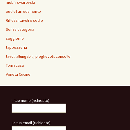
mobili swarovski
out let arredamento
Riflessi tavoli e sedie
Senza categoria
soggiorno
tappezzeria
tavoli allungabili, pieghevoli, consolle
Tonin casa
Veneta Cucine
Il tuo nome (richiesto)
La tua email (richiesto)