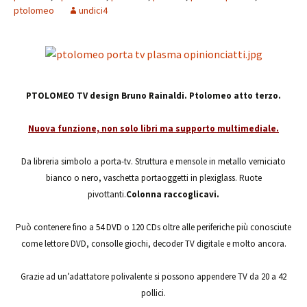
ptolomeo
undici4
PTOLOMEO TV design Bruno Rainaldi. Ptolomeo atto terzo.
Nuova funzione, non solo libri ma supporto multimediale.
Da libreria simbolo a porta-tv. Struttura e mensole in metallo verniciato
bianco o nero, vaschetta portaoggetti in plexiglass. Ruote
pivottanti.
Colonna raccoglicavi.
Può contenere fino a 54 DVD o 120 CDs oltre alle periferiche più conosciute
come lettore DVD, consolle giochi, decoder TV digitale e molto ancora.
Grazie ad un’adattatore polivalente si possono appendere TV da 20 a 42
pollici.