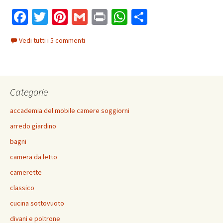
Fa
T
Pi
G
Pr
W
C
ce
wi
nt
m
in
h
o
Vedi tutti i 5 commenti
b
tt
er
ai
t
at
n
o
er
es
l
sA
di
o
t
p
vi
Categorie
k
p
di
accademia del mobile camere soggiorni
arredo giardino
bagni
camera da letto
camerette
classico
cucina sottovuoto
divani e poltrone