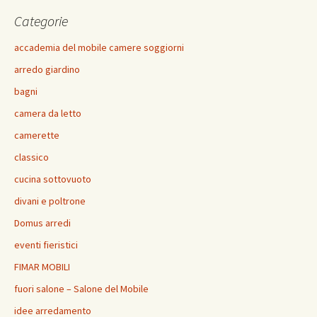
o
t
p
vi
Categorie
k
p
di
accademia del mobile camere soggiorni
arredo giardino
bagni
camera da letto
camerette
classico
cucina sottovuoto
divani e poltrone
Domus arredi
eventi fieristici
FIMAR MOBILI
fuori salone – Salone del Mobile
idee arredamento