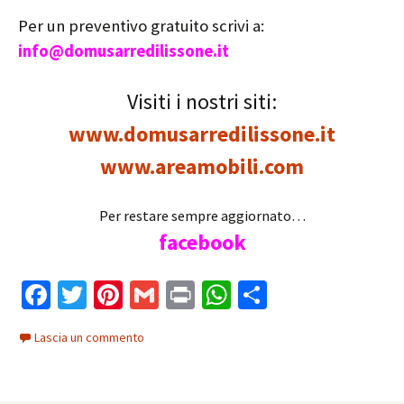
Per un preventivo gratuito scrivi a:
info@domusarredilissone.it
Visiti i nostri siti:
www.domusarredilissone.it
www.areamobili.com
Per restare sempre aggiornato…
facebook
Fa
T
Pi
G
Pr
W
C
ce
wi
nt
m
in
h
o
Lascia un commento
b
tt
er
ai
t
at
n
o
er
es
l
sA
di