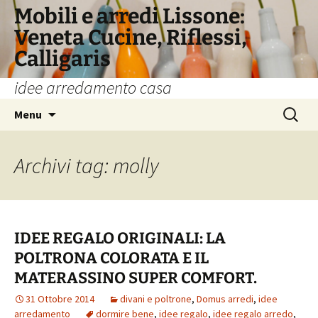
Vai
Mobili e arredi Lissone:
al
Veneta Cucine, Riflessi,
contenuto
Calligaris
idee arredamento casa
Ricerca
Menu
per:
Archivi tag: molly
IDEE REGALO ORIGINALI: LA
POLTRONA COLORATA E IL
MATERASSINO SUPER COMFORT.
31 Ottobre 2014
divani e poltrone
,
Domus arredi
,
idee
arredamento
dormire bene
,
idee regalo
,
idee regalo arredo
,