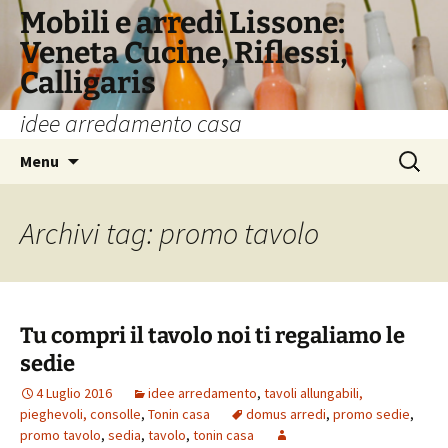
Vai
Mobili e arredi Lissone:
al
Veneta Cucine, Riflessi,
contenuto
Calligaris
idee arredamento casa
Ricerca
Menu
per:
Archivi tag: promo tavolo
Tu compri il tavolo noi ti regaliamo le
sedie
4 Luglio 2016
idee arredamento
,
tavoli allungabili,
pieghevoli, consolle
,
Tonin casa
domus arredi
,
promo sedie
,
promo tavolo
,
sedia
,
tavolo
,
tonin casa