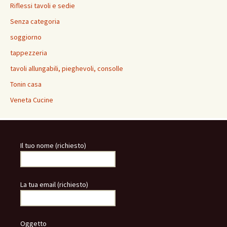
Riflessi tavoli e sedie
Senza categoria
soggiorno
tappezzeria
tavoli allungabili, pieghevoli, consolle
Tonin casa
Veneta Cucine
Il tuo nome (richiesto)
La tua email (richiesto)
Oggetto