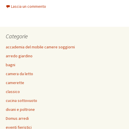
ce
wi
nt
m
in
h
o
Lascia un commento
b
tt
er
ai
t
at
n
o
er
es
l
sA
di
o
t
p
vi
Categorie
k
p
di
accademia del mobile camere soggiorni
arredo giardino
bagni
camera da letto
camerette
classico
cucina sottovuoto
divani e poltrone
Domus arredi
eventi fieristici