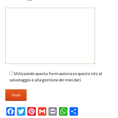
Utilizzando questo Form autorizzo questo sito al
salvataggio e alla gestione dei miei dati
Fa
T
Pi
G
Pr
W
C