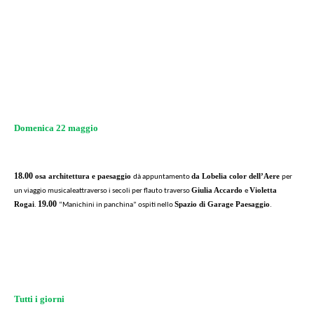
Domenica 22 maggio
18.00
osa architettura e paesaggio
da Lobelia color dell’Aere
dà appuntamento
per
Giulia Accardo
Violetta
un viaggio musicale
attraverso i secoli per flauto traverso
e
19.00
Rogai
Spazio di Garage Paesaggio
.
“Manichini in panchina” ospiti nello
.
Tutti i giorni