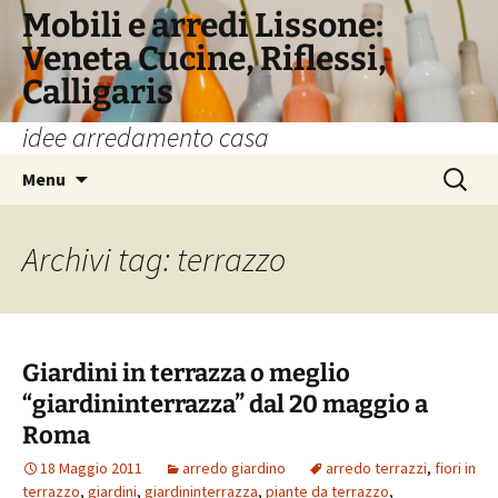
Vai
Mobili e arredi Lissone:
al
Veneta Cucine, Riflessi,
contenuto
Calligaris
idee arredamento casa
Ricerca
Menu
per:
Archivi tag: terrazzo
Giardini in terrazza o meglio
“giardininterrazza” dal 20 maggio a
Roma
18 Maggio 2011
arredo giardino
arredo terrazzi
,
fiori in
terrazzo
,
giardini
,
giardininterrazza
,
piante da terrazzo
,