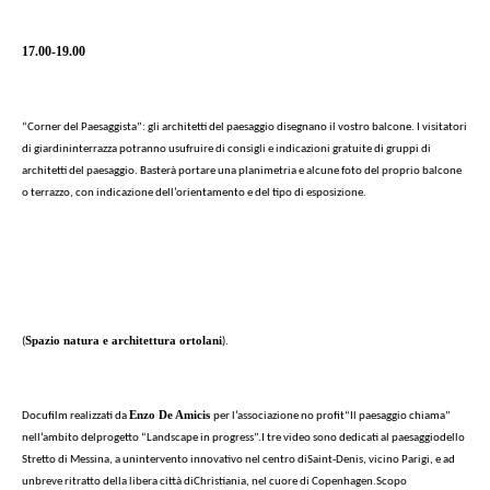
17.00-19.00
“Corner del Paesaggista”: gli architetti del paesaggio disegnano il vostro balcone. I visitatori
di giardininterrazza potranno usufruire di consigli e indicazioni gratuite di gruppi di
architetti del paesaggio. Basterà portare una planimetria e alcune foto del proprio balcone
o terrazzo, con indicazione dell’orientamento e del tipo di esposizione.
Spazio natura e architettura ortolani
(
).
Enzo De Amicis
Docufilm realizzati da
per l’associazione no profit
“Il paesaggio chiama”
nell’ambito delprogetto “Landscape in progress”.
I tre video sono dedicati al paesaggio
dello
Stretto di Messina, a un
intervento innovativo nel centro diSaint-Denis, vicino Parigi, e ad
un
breve ritratto della libera città di
Christiania, nel cuore di Copenhagen.
Scopo