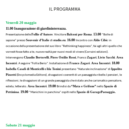
IL PROGRAMMA
Venerdì 20 maggio
11.00
Inaugurazione di giardininterrazza.
13.00
Follie d’Autore
Balconi per Roma
Presentazione delle
. Vincitore
.
“Bolle di
16.00
Souvenir d’Italie
studio.eu
Aldo Cibic
sapone” presso
di
.
Incontro con
in
occasione della presentazione del suo libro “Rethinking happiness”, fai agli altri quello che
vorresti fosse fatto a te, nuove realtà per nuovi modi di vivere (Corraini edizioni).
Claudio Bertorelli
Piero Ostilio Rossi
Zagari
Livio Sacchi
Area
Intervengono
,
, Franco
,
.
18.00
Incontri
Franco Zagari
Area Incontri
. A seguire “Follia Berio”. Installazione di
.
.
Isabella Casali di Monticelli
Ida Tonini
Ippolito
e
presentano “Naturale inclinazione” di
Pizzetti
(Encyclomedia Editore), divagazioni coerenti di un paesaggista ribelle.I pensieri, le
riflessioni, le divagazioni di un grande paesaggista che è stato anche carismatico pensatore,
19.00
Area Incontri
“Mata e Grifone”
Spazio di
esteta, letterato.
.
Brindisi da
nello
19.00
Pettinissa
Spazio di Garage
Paesaggio.
.
“Manichini in panchina” ospiti nello
Sabato 21 maggio