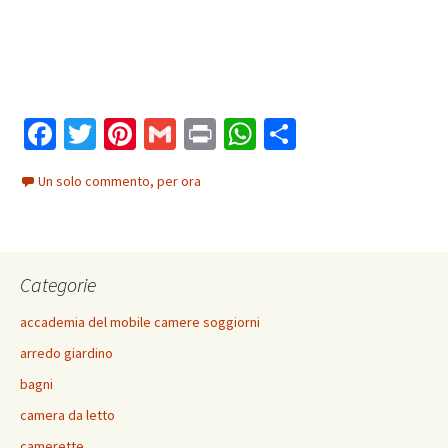
Fa
T
Pi
G
Pr
W
C
ce
wi
nt
m
in
h
o
Un solo commento, per ora
b
tt
er
ai
t
at
n
o
er
es
l
sA
di
o
t
p
vi
Categorie
k
p
di
accademia del mobile camere soggiorni
arredo giardino
bagni
camera da letto
camerette