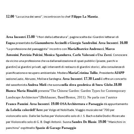
12.00
Filippo La Mantia
“La cucina dei sensi”, incontrocon lo chef
.
15.00
Area Incontri
.
“I fiori della Letteratura”, pagine scelte da i Giardini letterari di
16.00
Eugea
Gianumberto Accinelli
Giorgio Sandrolini
Area Incontri
presentate da
e
.
.
Maria
Beatrice Andreucci
Marco
“La professione del paesaggista” incontro con
,
Antonini
Patrizia Pulcini
Monica Sgandurra
Carlo Valorani
Uta Zorzi
,
,
,
e
. Conoscere
da vicino una professione che va dallarealizzazione di spazi pubblici (piazze, parchi e
giardini) ai giardini privati, agli interventi di restauro di giardini storici, alle consulenze di
Maria
Cristina Tullio
AIAPP
pianificazione e recupero ambientale. Modera
, Presidente
17.30
Area Incontri
Land-i
sezione Lazio, Abruzzo, Molise e Sardegna.
.
offre un concerto
18.00
Andrea Mieli
nella sfera geodetica di Snow Globe.
del sassofonista
che suona
Bianca Maria Rinaldi
presenta“The Chinese Garden: Garden Types for Contemporary
Landscape Architecture”(Birkhauser, Basel/Boston, 2011).
Ne parla con l’autrice
19.00
Franco Panzini
Area Incontri
OSA Architettura e Paesaggio
.
.
dà appuntamento
da Lobelia color
dell’Aere
per Volgo et Nobiltade. Viaggio musicale nel ‘700 per
violoncello solo. Dalle Sei Suites per Violoncello solo di J. S. Bach e dalle Dodici Ricercate
19.00
Sandro De Blasio
per Violoncello solo di G. B. Degli Antonii. Suona
.
“Manichini in
Spazio di Garage Paesaggio
panchina” ospitinello