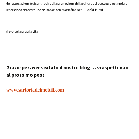
dell’associazione è dicontribuire alla promozione della
cultura del paesaggio e stimolare
cinematografico per i luoghi in cui
le
persone a ritrovare uno sguardo
si svolge la propria vita.
Grazie per aver visitato il nostro blog … vi aspettimao
al prossimo post
www.sartoriadeimobili.com