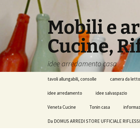
Vai
al
contenuto
Mobili e a
Cucine, Rif
idee arredamento casa
tavoli allungabili, consolle
camera da lett
idee arredamento
idee salvaspazio
Veneta Cucine
Tonin casa
informazi
Da DOMUS ARREDI STORE UFFICIALE RIFLESSI SRL i