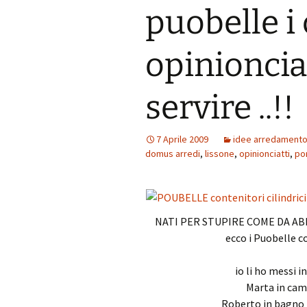
puobelle i
opinionciat
servire ..!!
7 Aprile 2009
idee arredament
domus arredi
,
lissone
,
opinionciatti
,
po
NATI PER STUPIRE COME DA ABI
ecco i Puobelle c
io li ho messi i
Marta in came
Roberto in bagno p