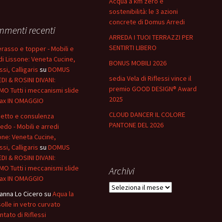
Acqua a km zero e
sostenibilità: le 3 azioni
concrete di Domus Arredi
menti recenti
ARREDA I TUOI TERRAZZI PER
SENTIRTI LIBERO
rasso e topper - Mobili e
di Lissone: Veneta Cucine,
BONUS MOBILI 2026
ssi, Calligaris
su
DOMUS
sedia Vela di Riflessi vince il
DI & ROSINI DIVANI:
premio GOOD DESIGN® Award
O Tutti i meccanismi slide
2025
lax IN OMAGGIO
CLOUD DANCER IL COLORE
etto e consulenza
PANTONE DEL 2026
redo - Mobili e arredi
one: Veneta Cucine,
ssi, Calligaris
su
DOMUS
DI & ROSINI DIVANI:
O Tutti i meccanismi slide
Archivi
lax IN OMAGGIO
Archivi
anna Lo Cicero
su
Aqua la
olle in vetro curvato
ntato di Riflessi