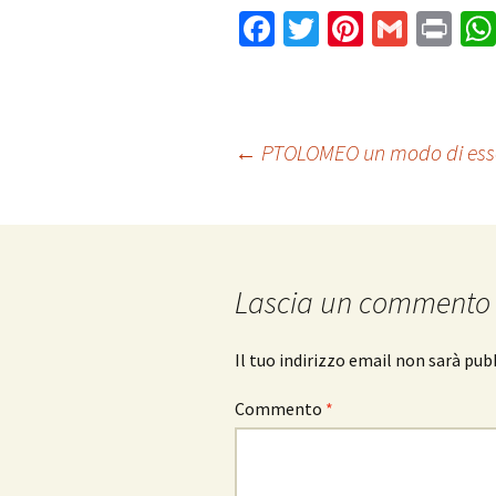
Fa
T
Pi
G
Pr
ce
wi
nt
m
in
b
tt
er
ai
t
o
er
es
l
Navigazione
←
PTOLOMEO un modo di essere
o
t
k
articolo
Lascia un commento
Il tuo indirizzo email non sarà pub
Commento
*