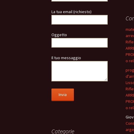
La tua email (richiesto)
Com
mate
Oggetto
arre
Rifle
ARRE
PROM
Il tuo messaggio
o re
prog
d'ar
Liss
Rifle
ARRE
PROM
o re
Giov
Cons
arge
Categorie