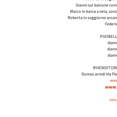
Gianni sul balcone come
Marco in barca a vela, sono
Roberta in soggiorno accanto
Federi
PUOBELLE 
diam
diame
diam
RIVENDITOR
Domus arredi Via Pa
www
www.s
info