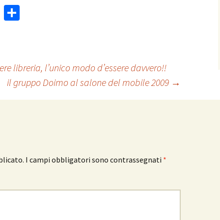
W
C
h
o
at
n
sA
di
 libreria, l’unico modo d’essere davvero!!
p
vi
il gruppo Doimo al salone del mobile 2009
→
p
di
blicato.
I campi obbligatori sono contrassegnati
*