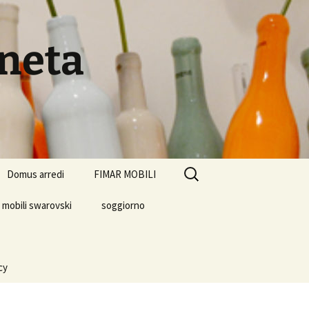
eneta
Ricerca
Domus arredi
FIMAR MOBILI
per:
mobili swarovski
soggiorno
cy