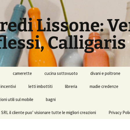
rredi Lissone: V
lessi, Calligaris
o
camerette
cucina sottovuoto
divani e poltrone
incentivi
letti imbottiti
libreria
madie credenze
oni utili sul mobile
bagni
l cliente puo’ visionare tutte le migliori creazioni
Privacy Poli