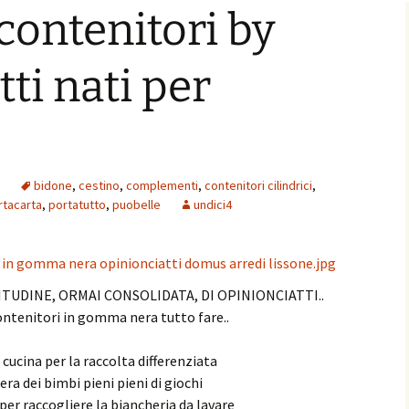
 contenitori by
ti nati per
o
bidone
,
cestino
,
complementi
,
contenitori cilindrici
,
rtacarta
,
portatutto
,
puobelle
undici4
TUDINE, ORMAI CONSOLIDATA, DI OPINIONCIATTI..
ontenitori in gomma nera tutto fare..
n cucina per la raccolta differenziata
ra dei bimbi pieni pieni di giochi
er raccogliere la biancheria da lavare