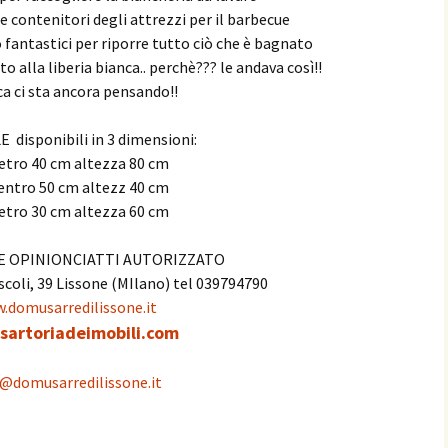
 contenitori degli attrezzi per il barbecue
 fantastici per riporre tutto ciò che è bagnato
 alla liberia bianca.. perchè??? le andava così!!
ca ci sta ancora pensando!!
disponibili in 3 dimensioni:
etro 40 cm altezza 80 cm
ntro 50 cm altezz 40 cm
etro 30 cm altezza 60 cm
E OPINIONCIATTI AUTORIZZATO
scoli, 39 Lissone (MIlano) tel 039794790
.domusarredilissone.it
artoriadeimobili.com
@domusarredilissone.it