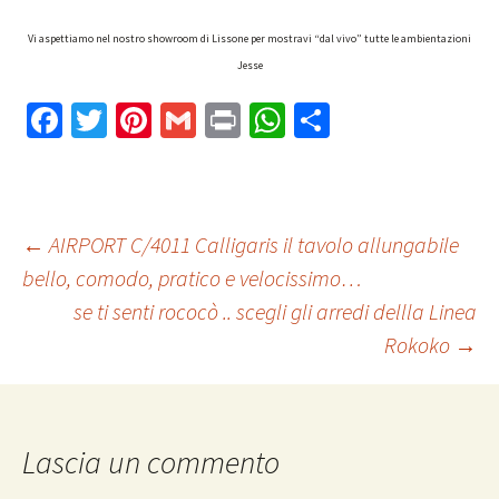
Vi aspettiamo nel nostro showroom di Lissone per mostravi “dal vivo” tutte le ambientazioni
Jesse
Fa
T
Pi
G
Pr
W
C
ce
wi
nt
m
in
h
o
b
tt
er
ai
t
at
n
o
er
es
l
sA
di
Navigazione
←
AIRPORT C/4011 Calligaris il tavolo allungabile
o
t
p
vi
bello, comodo, pratico e velocissimo…
k
p
di
se ti senti rococò .. scegli gli arredi dellla Linea
articolo
Rokoko
→
Lascia un commento