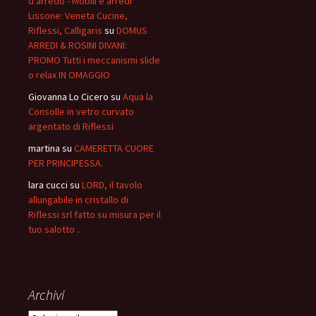
d'arredo - Mobili e arredi
Lissone: Veneta Cucine,
Riflessi, Calligaris
su
DOMUS
ARREDI & ROSINI DIVANI:
PROMO Tutti i meccanismi slide
o relax IN OMAGGIO
Giovanna Lo Cicero
su
Aqua la
Consolle in vetro curvato
argentato di Riflessi
martina
su
CAMERETTA CUORE
PER PRINCIPESSA.
lara cucci
su
LORD, il tavolo
allungabile in cristallo di
Riflessi srl fatto su misura per il
tuo salotto ..
Archivi