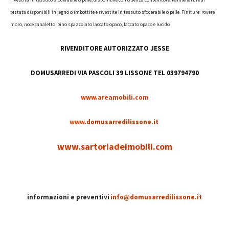
testata disponibili in legno o imbottite e rivestite in tessuto sfoderabile o pelle. Finiture: rovere
moro, noce canaletto, pino spazzolato laccato opaco, laccato opaco e lucido
RIVENDITORE AUTORIZZATO JESSE
DOMUSARREDI VIA PASCOLI 39 LISSONE TEL 039794790
www.areamobili.com
www.domusarredilissone.it
www.sartoriadeimobili.com
informazioni e preventivi
info@domusarredilissone.it