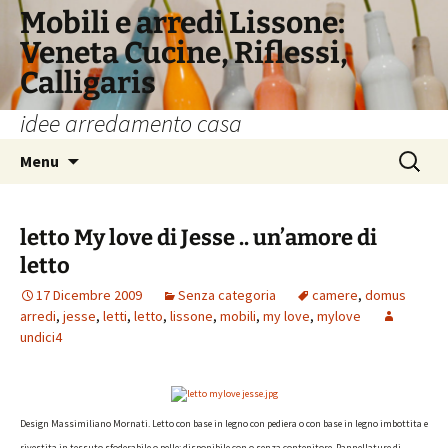
Vai
Mobili e arredi Lissone:
al
Veneta Cucine, Riflessi,
contenuto
Calligaris
idee arredamento casa
Ricerca
Menu
per:
letto My love di Jesse .. un’amore di
letto
17 Dicembre 2009
Senza categoria
camere
,
domus
arredi
,
jesse
,
letti
,
letto
,
lissone
,
mobili
,
my love
,
mylove
undici4
Design Massimiliano Mornati. Letto con base in legno con pediera o con base in legno imbottita e
rivestita in tessuto sfoderabile o pelle; disponibile con o senza contenitore. Pannellature di