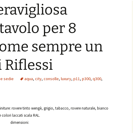
eravigliosa
 tavolo per 8
Come sempre un
 Riflessi
i e sedie
aqua
,
city
,
consolle
,
luxury
,
p11
,
p300
,
q300
,
finiture: rovere tinto wengè, grigio, tabacco, rovere naturale, bianco
e colori laccati scala RAL.
dimensioni: