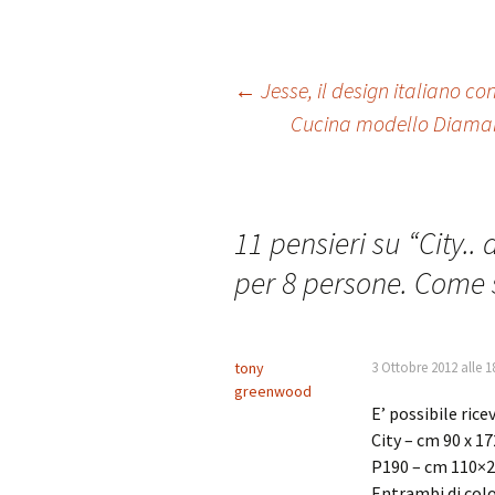
ce
wi
nt
m
in
b
tt
er
ai
t
o
er
es
l
Navigazione
←
Jesse, il design italiano c
o
t
Cucina modello Diamante
k
articolo
11 pensieri su “
City..
per 8 persone. Come 
tony
3 Ottobre 2012 alle 1
greenwood
E’ possibile rice
City – cm 90 x 17
P190 – cm 110×2
Entrambi di col