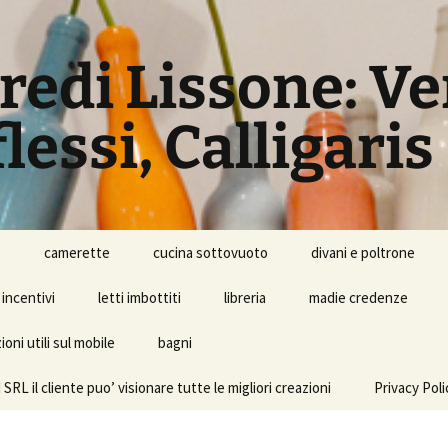
rredi Lissone: V
lessi, Calligaris
o
camerette
cucina sottovuoto
divani e poltrone
incentivi
letti imbottiti
libreria
madie credenze
oni utili sul mobile
bagni
l cliente puo’ visionare tutte le migliori creazioni
Privacy Poli