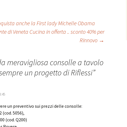
h
o
at
n
sA
di
onquista anche la First lady Michelle Obama
p
vi
 di Veneta Cucina in offerta .. sconto 40% per
p
di
Rinnovo
→
 da meravigliosa consolle a tavolo
sempre un progetto di Riflessi
”
8:45
vere un preventivo sui prezzi delle consolle:
2 (cod. 5056),
00 (cod. Q200)
or Rovere