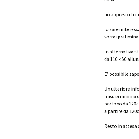
ho appreso da int
Io sarei interess
vorrei prelimin
In alternativa s
da 110 x 50 allu
E’ possibile sape
Un ulteriore inf
misura minima di 
partono da 120cm
a partire da 120
Resto in attesa 