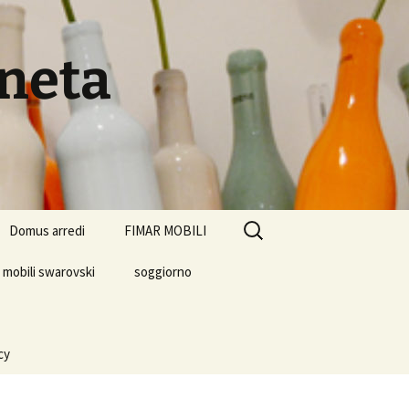
eneta
Ricerca
Domus arredi
FIMAR MOBILI
per:
mobili swarovski
soggiorno
cy