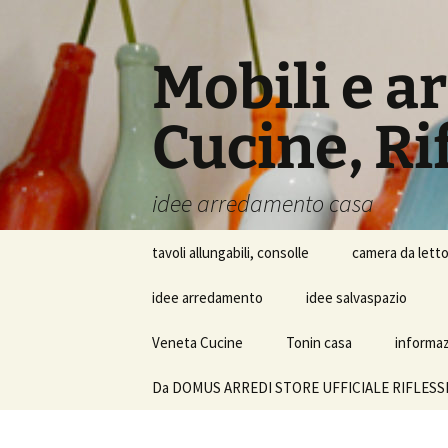
Vai
al
contenuto
Mobili e a
Cucine, Rif
idee arredamento casa
tavoli allungabili, consolle
camera da lett
idee arredamento
idee salvaspazio
Veneta Cucine
Tonin casa
informazi
Da DOMUS ARREDI STORE UFFICIALE RIFLESSI SRL i