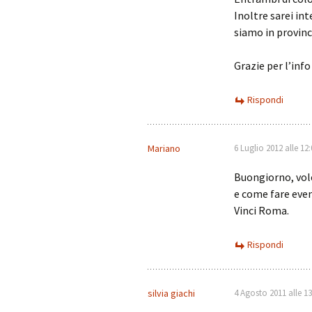
Inoltre sarei in
siamo in provinc
Grazie per l’info
Rispondi
Mariano
6 Luglio 2012 alle 12:
Buongiorno, vole
e come fare even
Vinci Roma.
Rispondi
silvia giachi
4 Agosto 2011 alle 13