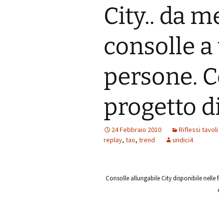
City.. da m
consolle a
persone. 
progetto di
24 Febbraio 2010
Riflessi tavol
replay
,
tao
,
trend
undici4
Consolle allungabile City disponibile nelle 