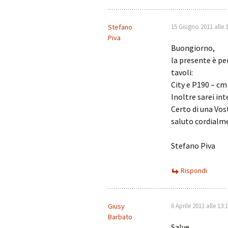
Stefano
15 Giugno 2011 alle 
Piva
Buongiorno,
la presente è pe
tavoli:
City e P190 – cm
Inoltre sarei in
Certo di una Vos
saluto cordialme
Stefano Piva
Rispondi
Giusy
6 Aprile 2011 alle 13:
Barbato
Salve,