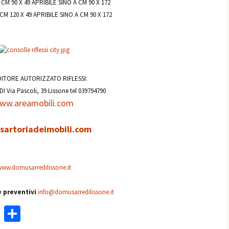
CM 90 X 49 APRIBILE SINO A CM 90 X 172
M 120 X 49 APRIBILE SINO A CM 90 X 172
ITORE AUTORIZZATO RIFLESSI:
Via Pascoli, 39 Lissone tel 039794790
ww.areamobili.com
artoriadeimobili.com
ww.domusarredilissone.it
 preventivi
info@domusarredilissone.it
W
C