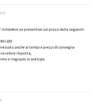
16:15
r richiedere un preventivo sui prezzi delle seguenti
 90×200
teressato anche ai tempi e prezzi di consegna
tra celere risposta,
nte e ringrazio in anticipo
16