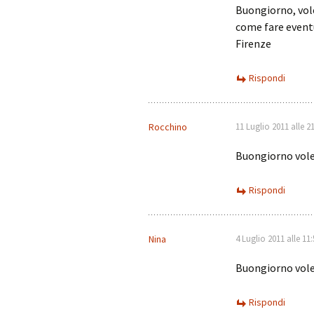
Buongiorno, vole
come fare eventu
Firenze
Rispondi
Rocchino
11 Luglio 2011 alle 2
Buongiorno volev
Rispondi
Nina
4 Luglio 2011 alle 11:
Buongiorno volev
Rispondi