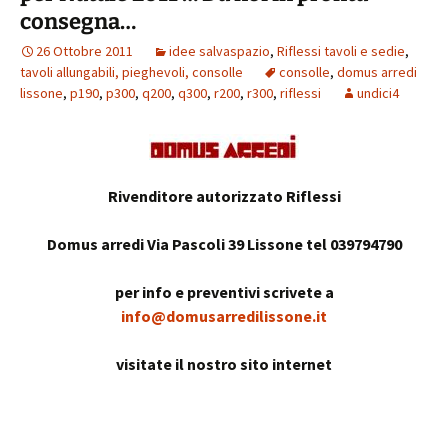
consegna…
26 Ottobre 2011
idee salvaspazio
,
Riflessi tavoli e sedie
,
tavoli allungabili, pieghevoli, consolle
consolle
,
domus arredi
lissone
,
p190
,
p300
,
q200
,
q300
,
r200
,
r300
,
riflessi
undici4
Rivenditore autorizzato Riflessi
Domus arredi Via Pascoli 39 Lissone tel 039794790
per info e preventivi scrivete a
info@domusarredilissone.it
visitate il nostro sito internet