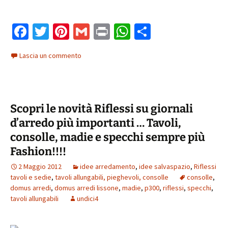
Fa
T
Pi
G
Pr
W
C
ce
wi
nt
m
in
h
o
Lascia un commento
b
tt
er
ai
t
at
n
o
er
es
l
sA
di
o
t
p
vi
Scopri le novità Riflessi su giornali
k
p
di
d’arredo più importanti … Tavoli,
consolle, madie e specchi sempre più
Fashion!!!!
2 Maggio 2012
idee arredamento
,
idee salvaspazio
,
Riflessi
tavoli e sedie
,
tavoli allungabili, pieghevoli, consolle
consolle
,
domus arredi
,
domus arredi lissone
,
madie
,
p300
,
riflessi
,
specchi
,
tavoli allungabili
undici4