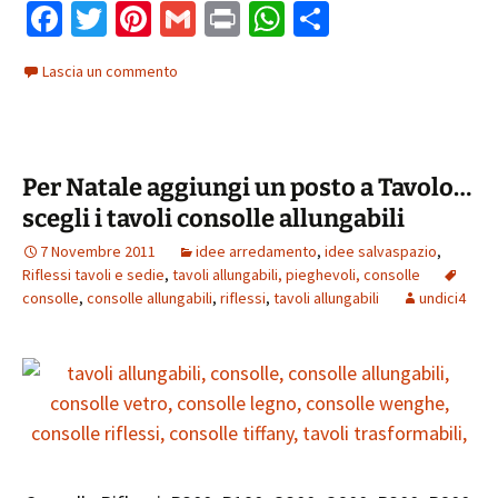
Fa
T
Pi
G
Pr
W
C
ce
wi
nt
m
in
h
o
Lascia un commento
b
tt
er
ai
t
at
n
o
er
es
l
sA
di
o
t
p
vi
Per Natale aggiungi un posto a Tavolo…
k
p
di
scegli i tavoli consolle allungabili
7 Novembre 2011
idee arredamento
,
idee salvaspazio
,
Riflessi tavoli e sedie
,
tavoli allungabili, pieghevoli, consolle
consolle
,
consolle allungabili
,
riflessi
,
tavoli allungabili
undici4