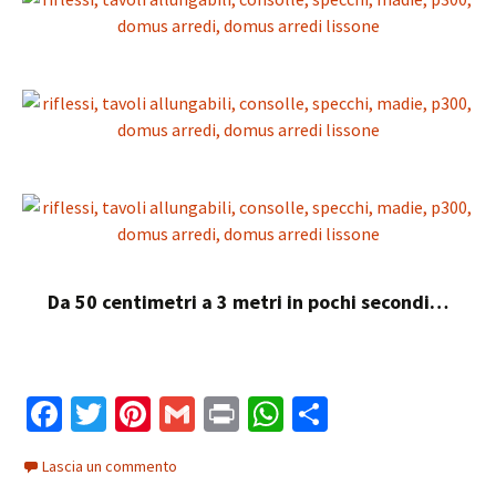
Da 50 centimetri a 3 metri in pochi secondi…
Fa
T
Pi
G
Pr
W
C
ce
wi
nt
m
in
h
o
Lascia un commento
b
tt
er
ai
t
at
n