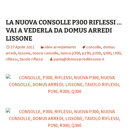
o
er
es
l
sA
di
o
t
p
vi
LA NUOVA CONSOLLE P300 RIFLESSI …
k
p
di
VAI A VEDERLA DA DOMUS ARREDI
LISSONE
27 Aprile 2012
idee arredamento
consolle
,
domus
arredi
,
lissone
,
nuova consolle
,
nuova p300
,
p190
,
p300
,
q300
,
r300
,
riflessi
,
tavolo riflessi
paola@domusarredilissone.it