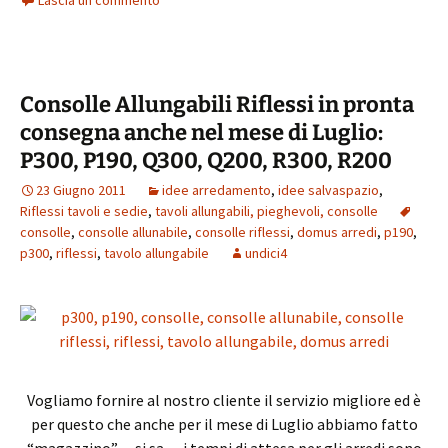
b
tt
er
ai
t
at
n
o
er
es
l
sA
di
o
t
p
vi
Consolle Allungabili Riflessi in pronta
k
p
di
consegna anche nel mese di Luglio:
P300, P190, Q300, Q200, R300, R200
23 Giugno 2011
idee arredamento
,
idee salvaspazio
,
Riflessi tavoli e sedie
,
tavoli allungabili, pieghevoli, consolle
consolle
,
consolle allunabile
,
consolle riflessi
,
domus arredi
,
p190
,
p300
,
riflessi
,
tavolo allungabile
undici4
Vogliamo fornire al nostro cliente il servizio migliore ed è
per questo che anche per il mese di Luglio abbiamo fatto