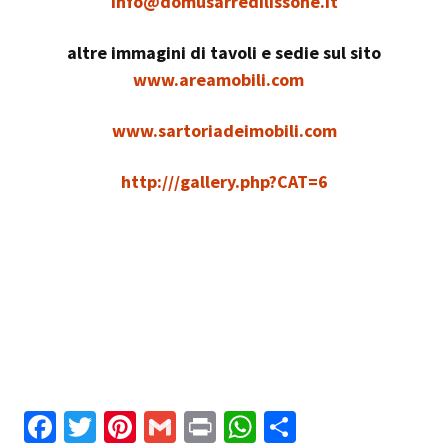
info@domusarredilissone.it
altre immagini di tavoli e sedie sul sito
www.areamobili.com
www.sartoriadeimobili.com
http:///gallery.php?CAT=6
Fa
T
Pi
G
Pr
W
C