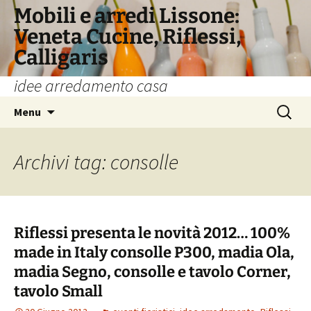
Vai
Mobili e arredi Lissone:
al
Veneta Cucine, Riflessi,
contenuto
Calligaris
idee arredamento casa
Ricerca
Menu
per:
Archivi tag: consolle
Riflessi presenta le novità 2012… 100%
made in Italy consolle P300, madia Ola,
madia Segno, consolle e tavolo Corner,
tavolo Small