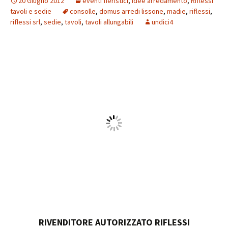
20 Giugno 2012
eventi fieristici
,
idee arredamento
,
Riflessi
tavoli e sedie
consolle
,
domus arredi lissone
,
madie
,
riflessi
,
riflessi srl
,
sedie
,
tavoli
,
tavoli allungabili
undici4
RIVENDITORE AUTORIZZATO RIFLESSI