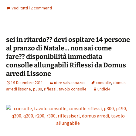
ce
wi
nt
m
in
h
o
Vedi tutti i 2 commenti
b
tt
er
ai
t
at
n
o
er
es
l
sA
di
o
t
p
vi
sei in ritardo?? devi ospitare 14 persone
k
p
di
al pranzo di Natale… non sai come
fare?? disponibilità immediata
consolle allungabili Riflessi da Domus
arredi Lissone
19 Dicembre 2011
idee salvaspazio
consolle
,
domus
arredi lissone
,
p300
,
riflessi
,
tavolo consolle
undici4