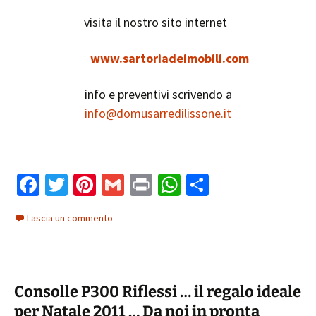
visita il nostro sito internet
www.sartoriadeimobili.com
info e preventivi scrivendo a
info@domusarredilissone.it
Fa
T
Pi
G
Pr
W
C
ce
wi
nt
m
in
h
o
Lascia un commento
b
tt
er
ai
t
at
n
o
er
es
l
sA
di
o
t
p
vi
Consolle P300 Riflessi … il regalo ideale
k
p
di
per Natale 2011 … Da noi in pronta