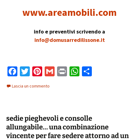
www.areamobili.com
info e preventivi scrivendo a
info@domusarredilissone.it
Fa
T
Pi
G
Pr
W
C
ce
wi
nt
m
in
h
o
Lascia un commento
b
tt
er
ai
t
at
n
o
er
es
l
sA
di
o
t
p
vi
sedie pieghevoli e consolle
k
p
di
allungabile… una combinazione
vincente per fare sedere attorno ad un