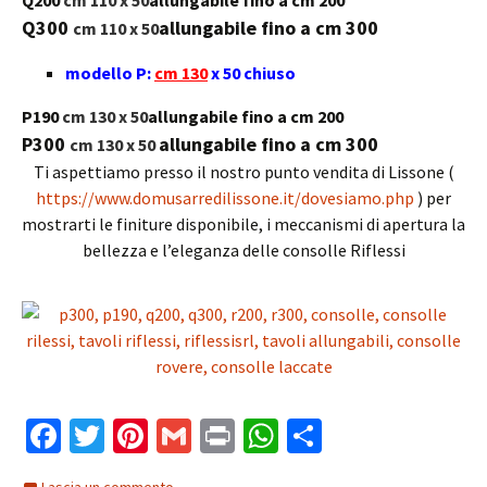
Q200
cm 110 x 50
allungabile fino a cm 200
Q300
allungabile fino a cm 300
cm 110 x 50
modello P:
cm 130
x 50 chiuso
P190
cm 130 x 50
allungabile fino a cm 200
P300
allungabile fino a cm 300
cm 130 x 50
Ti aspettiamo presso il nostro punto vendita di Lissone (
https://www.domusarredilissone.it/dovesiamo.php
) per
mostrarti le finiture disponibile, i meccanismi di apertura la
bellezza e l’eleganza delle consolle Riflessi
Fa
T
Pi
G
Pr
W
C
ce
wi
nt
m
in
h
o
Lascia un commento