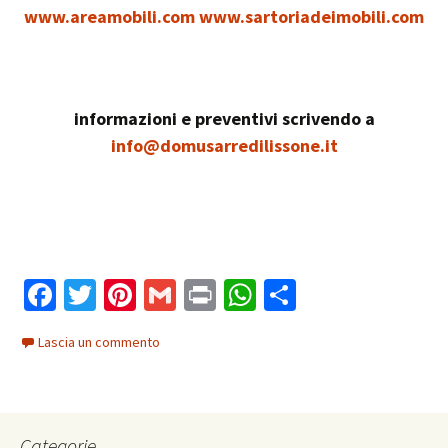
www.areamobili.com
www.sartoriadeimobili.com
informazioni e preventivi scrivendo a
info@domusarredilissone.it
Fa
T
Pi
G
Pr
W
C
ce
wi
nt
m
in
h
o
Lascia un commento
b
tt
er
ai
t
at
n
o
er
es
l
sA
di
o
t
p
vi
Categorie