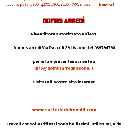
lissone
,
p190
,
p300
,
q200
,
q300
,
r200
,
r300
,
riflessi
undici4
Rivenditore autorizzato Riflessi
Domus arredi Via Pascoli 39 Lissone tel 039794790
per info e preventivi scrivete a
info@domusarredilissone.it
visitate il nostro sito internet
www.sartoriadeimobili.com
I tavoli consolle Riflessi sono bellissimi, utilissimi, e da