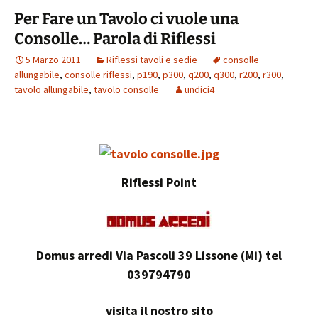
o
t
p
vi
Per Fare un Tavolo ci vuole una
k
p
di
Consolle… Parola di Riflessi
5 Marzo 2011
Riflessi tavoli e sedie
consolle
allungabile
,
consolle riflessi
,
p190
,
p300
,
q200
,
q300
,
r200
,
r300
,
tavolo allungabile
,
tavolo consolle
undici4
Riflessi Point
Domus arredi Via Pascoli 39 Lissone (Mi) tel
039794790
visita il nostro sito