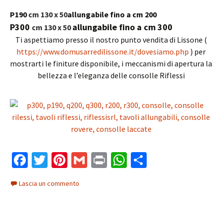
P190
cm 130 x 50
allungabile fino a cm 200
P300
allungabile fino a cm 300
cm 130 x 50
Ti aspettiamo presso il nostro punto vendita di Lissone (
https://www.domusarredilissone.it/dovesiamo.php
) per
mostrarti le finiture disponibile, i meccanismi di apertura la
bellezza e l’eleganza delle consolle Riflessi
Fa
T
Pi
G
Pr
W
C
ce
wi
nt
m
in
h
o
Lascia un commento
b
tt
er
ai
t
at
n
o
er
es
l
sA
di