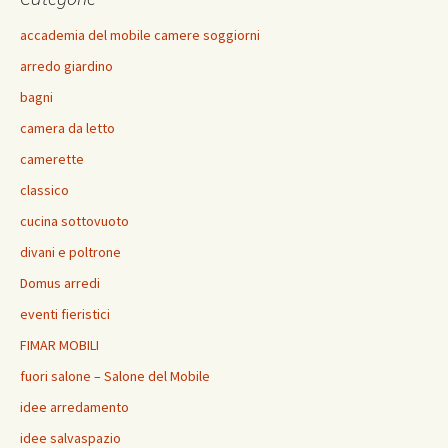
k
p
di
accademia del mobile camere soggiorni
arredo giardino
bagni
camera da letto
camerette
classico
cucina sottovuoto
divani e poltrone
Domus arredi
eventi fieristici
FIMAR MOBILI
fuori salone – Salone del Mobile
idee arredamento
idee salvaspazio