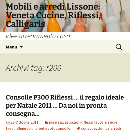
Vai
Mobili e arredi Lissone:
al
Veneta Cucine, Riflessi,
contenuto
Calligaris
idee arredamento casa
Ricerca
Menu
per:
Archivi tag: r200
Consolle P300 Riflessi … il regalo ideale
per Natale 2011 … Da noi in pronta
consegna…
26 Ottobre 2011
idee salvaspazio
,
Riflessi tavoli e sedie
,
tavoli allungabili, pieghevoli, consolle
consolle
,
domus arredi