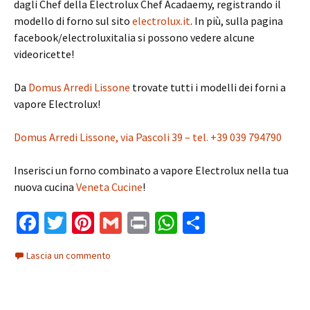
dagli Chef della Electrolux Chef Acadaemy, registrando il
modello di forno sul sito
electrolux.it
. In più, sulla pagina
facebook/electroluxitalia si possono vedere alcune
videoricette!
Da
Domus Arredi Lissone
trovate tutti i modelli dei forni a
vapore Electrolux!
Domus Arredi Lissone, via Pascoli 39 – tel. +39 039 794790
Inserisci un forno combinato a vapore Electrolux nella tua
nuova cucina
Veneta Cucine
!
Fa
T
Pi
G
Pr
W
C
ce
wi
nt
m
in
h
o
Lascia un commento
b
tt
er
ai
t
at
n
o
er
es
l
sA
di