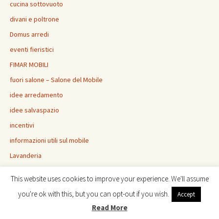
cucina sottovuoto
divani e poltrone
Domus arredi
eventi fieristici
FIMAR MOBILI
fuori salone – Salone del Mobile
idee arredamento
idee salvaspazio
incentivi
informazioni utili sul mobile
Lavanderia
letti imbottiti
This website uses cookies to improve your experience. We'll assume
libreria
you're ok with this, but you can opt-out if you wish.
Accept
madie credenze
Read More
mobili e arredamento