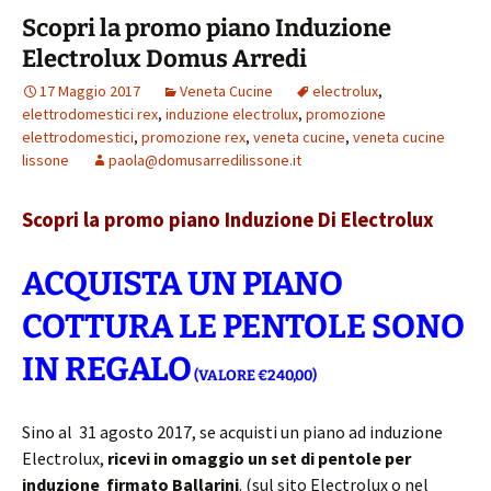
o
t
p
vi
Scopri la promo piano Induzione
k
p
di
Electrolux Domus Arredi
17 Maggio 2017
Veneta Cucine
electrolux
,
elettrodomestici rex
,
induzione electrolux
,
promozione
elettrodomestici
,
promozione rex
,
veneta cucine
,
veneta cucine
lissone
paola@domusarredilissone.it
Scopri
la promo piano Induzione Di Electrolux
ACQUISTA UN PIANO
COTTURA LE PENTOLE SONO
IN REGALO
(VALORE €240,00)
Sino al 31 agosto 2017, se acquisti un piano ad induzione
Electrolux,
ricevi in omaggio un set di pentole per
induzione firmato Ballarini
. (sul sito Electrolux o nel