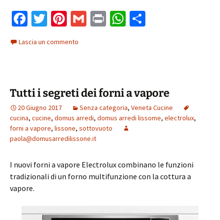
Fa
T
Pi
G
Pr
W
C
ce
wi
nt
m
in
h
o
Lascia un commento
b
tt
er
ai
t
at
n
o
er
es
l
sA
di
o
t
p
vi
Tutti i segreti dei forni a vapore
k
p
di
20 Giugno 2017
Senza categoria
,
Veneta Cucine
cucina
,
cucine
,
domus arredi
,
domus arredi lissome
,
electrolux
,
forni a vapore
,
lissone
,
sottovuoto
paola@domusarredilissone.it
I nuovi forni a vapore Electrolux combinano le funzioni
tradizionali di un forno multifunzione con la cottura a
vapore.