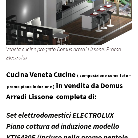
Veneta cucine progetto Domus arredi Lissone. Promo
Electrolux
Cucina Veneta Cucine
( composizione come foto –
in vendita da Domus
promo piano Induzione )
Arredi Lissone completa di:
Set elettrodomestici ELECTROLUX
Piano cottura ad induzione modello
KTI6430E (incluso nella promo pentole