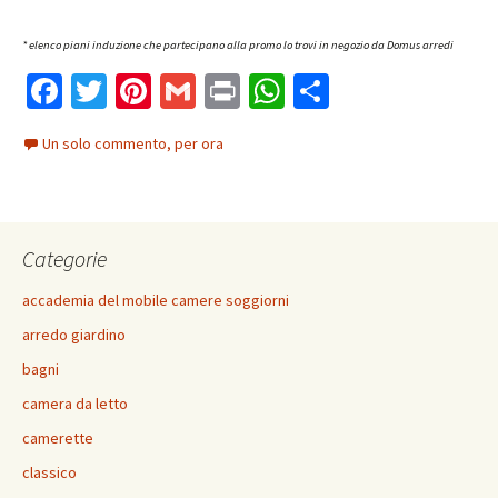
* elenco piani induzione che partecipano alla promo lo trovi in negozio da Domus arredi
Fa
T
Pi
G
Pr
W
C
ce
wi
nt
m
in
h
o
Un solo commento, per ora
b
tt
er
ai
t
at
n
o
er
es
l
sA
di
o
t
p
vi
Categorie
k
p
di
accademia del mobile camere soggiorni
arredo giardino
bagni
camera da letto
camerette
classico