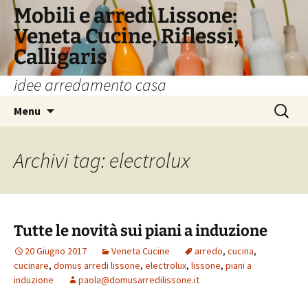
Vai
Mobili e arredi Lissone:
al
Veneta Cucine, Riflessi,
contenuto
Calligaris
idee arredamento casa
Ricerca
Menu
per:
Archivi tag: electrolux
Tutte le novità sui piani a induzione
20 Giugno 2017
Veneta Cucine
arredo
,
cucina
,
cucinare
,
domus arredi lissone
,
electrolux
,
lissone
,
piani a
induzione
paola@domusarredilissone.it