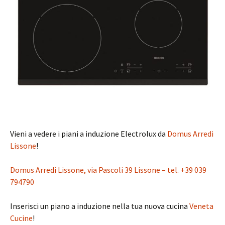
Vieni a vedere i piani a induzione Electrolux da
Domus Arredi
Lissone
!
Domus Arredi Lissone, via Pascoli 39 Lissone – tel. +39 039
794790
Inserisci un piano a induzione nella tua nuova cucina
Veneta
Cucine
!