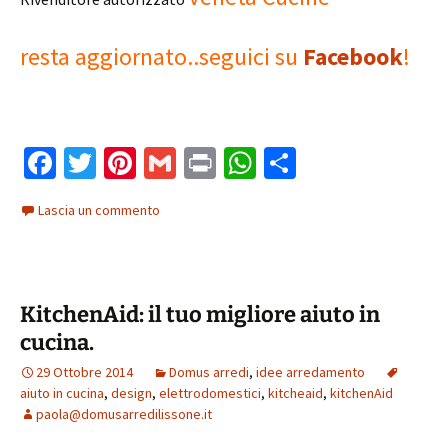
resta aggiornato..seguici su
Facebook
!
Fa
T
Pi
G
Pr
W
C
ce
wi
nt
m
in
h
o
Lascia un commento
b
tt
er
ai
t
at
n
o
er
es
l
sA
di
o
t
p
vi
KitchenAid: il tuo migliore aiuto in
k
p
di
cucina.
29 Ottobre 2014
Domus arredi
,
idee arredamento
aiuto in cucina
,
design
,
elettrodomestici
,
kitcheaid
,
kitchenAid
paola@domusarredilissone.it