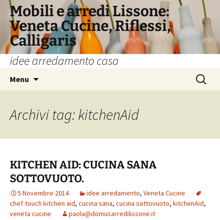
Vai
Mobili e arredi Lissone:
al
Veneta Cucine, Riflessi,
contenuto
Calligaris
idee arredamento casa
Ricerca
Menu
per:
Archivi tag: kitchenAid
KITCHEN AID: CUCINA SANA
SOTTOVUOTO.
5 Novembre 2014
idee arredamento
,
Veneta Cucine
chef-touch kitchen aid
,
cucina sana
,
cucina sottovuoto
,
kitchenAid
,
veneta cucine
paola@domusarredilissone.it