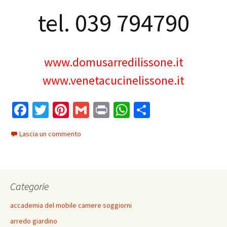
tel. 039 794790
www.domusarredilissone.it
www.venetacucinelissone.it
Fa
T
Pi
G
Pr
W
C
ce
wi
nt
m
in
h
o
Lascia un commento
b
tt
er
ai
t
at
n
o
er
es
l
sA
di
o
t
p
vi
Categorie
k
p
di
accademia del mobile camere soggiorni
arredo giardino