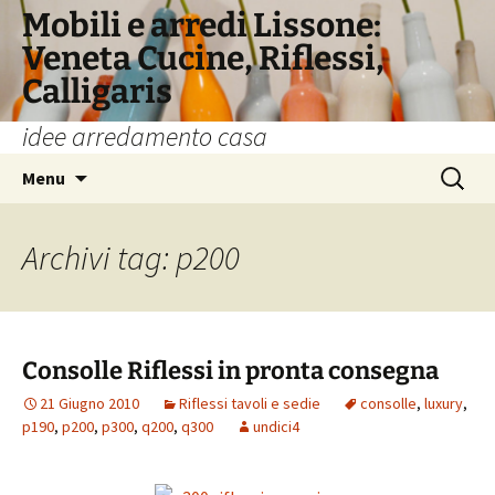
Vai
Mobili e arredi Lissone:
al
Veneta Cucine, Riflessi,
contenuto
Calligaris
idee arredamento casa
Ricerca
Menu
per:
Archivi tag: p200
Consolle Riflessi in pronta consegna
21 Giugno 2010
Riflessi tavoli e sedie
consolle
,
luxury
,
p190
,
p200
,
p300
,
q200
,
q300
undici4