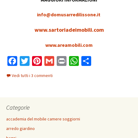
info@domusarredilissone.it
www.sartoriadeimobili.com
www.areamobili.com
Fa
T
Pi
G
Pr
W
C
ce
wi
nt
m
in
h
o
Vedi tutti i 3 commenti
b
tt
er
ai
t
at
n
o
er
es
l
sA
di
o
t
p
vi
Categorie
k
p
di
accademia del mobile camere soggiorni
arredo giardino
bagni