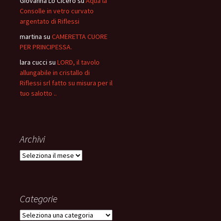
Giovanna Lo Cicero
su
Aqua la
Consolle in vetro curvato
argentato di Riflessi
martina
su
CAMERETTA CUORE
PER PRINCIPESSA.
lara cucci
su
LORD, il tavolo
allungabile in cristallo di
Riflessi srl fatto su misura per il
tuo salotto ..
Archivi
Archivi
Categorie
Categorie