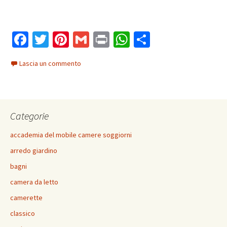
Fa
T
Pi
G
Pr
W
C
ce
wi
nt
m
in
h
o
Lascia un commento
b
tt
er
ai
t
at
n
o
er
es
l
sA
di
o
t
p
vi
Categorie
k
p
di
accademia del mobile camere soggiorni
arredo giardino
bagni
camera da letto
camerette
classico