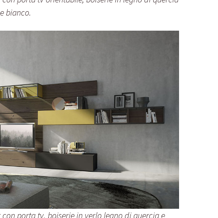
e bianco.
on porta tv, boiserie in verlo legno di quercia e