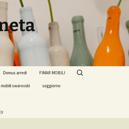
eneta
Ricerca
Domus arredi
FIMAR MOBILI
per:
mobili swarovski
soggiorno
cy