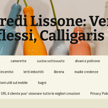
rredi Lissone: V
lessi, Calligaris
o
camerette
cucina sottovuoto
divani e poltrone
incentivi
letti imbottiti
libreria
madie credenze
oni utili sul mobile
bagni
l cliente puo’ visionare tutte le migliori creazioni
Privacy Poli