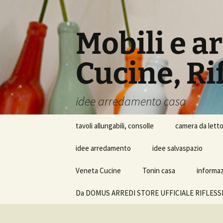
Vai
al
contenuto
Mobili e a
Cucine, Rif
idee arredamento casa
tavoli allungabili, consolle
camera da lett
idee arredamento
idee salvaspazio
Veneta Cucine
Tonin casa
informazi
Da DOMUS ARREDI STORE UFFICIALE RIFLESSI SRL i