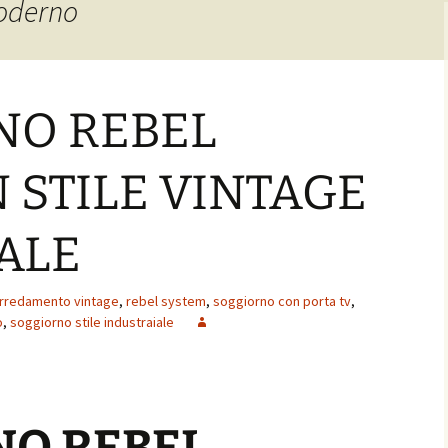
moderno
NO REBEL
 STILE VINTAGE
ALE
rredamento vintage
,
rebel system
,
soggiorno con porta tv
,
o
,
soggiorno stile industraiale