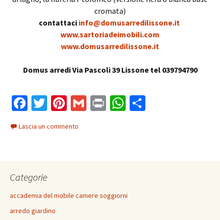
cromata)
contattaci
info@domusarredilissone.it
www.sartoriadeimobili.com
www.domusarredilissone.it
Domus arredi Via Pascoli 39 Lissone tel 039794790
Fa
T
Pi
G
Pr
W
C
ce
wi
nt
m
in
h
o
Lascia un commento
b
tt
er
ai
t
at
n
o
er
es
l
sA
di
o
t
p
vi
Categorie
k
p
di
accademia del mobile camere soggiorni
arredo giardino