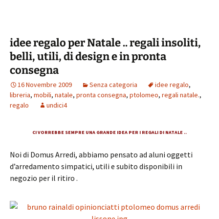
o
er
es
l
sA
di
o
t
p
vi
idee regalo per Natale .. regali insoliti,
k
p
di
belli, utili, di design e in pronta
consegna
16 Novembre 2009
Senza categoria
idee regalo
,
libreria
,
mobili
,
natale
,
pronta consegna
,
ptolomeo
,
regali natale.
,
regalo
undici4
CI VORREBBE SEMPRE UNA GRANDE IDEA PER I REGALI DI NATALE ..
Noi di Domus Arredi, abbiamo pensato ad aluni oggetti
d’arredamento simpatici, utili e subito disponibili in
negozio per il ritiro .