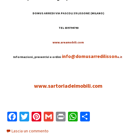
DOMUS ARREDI VIA PASCOLI 39 LISSONE (MILANO)
TEL 039794790
www.areamobili.com
info@domusarredilisson
Informazioni, preventivi e ordini
e.it
www.sartoriadeimobili.com
Fa
T
Pi
G
Pr
W
C
ce
wi
nt
m
in
h
o
Lascia un commento
b
tt
er
ai
t
at
n