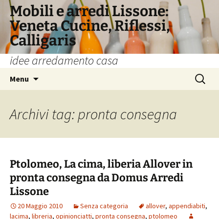
Vai
Mobili e arredi Lissone:
al
Veneta Cucine, Riflessi,
contenuto
Calligaris
idee arredamento casa
Ricerca
Menu
per:
Archivi tag: pronta consegna
Ptolomeo, La cima, liberia Allover in
pronta consegna da Domus Arredi
Lissone
20 Maggio 2010
Senza categoria
allover
,
appendiabiti
,
lacima
,
libreria
,
opinionciatti
,
pronta consegna
,
ptolomeo