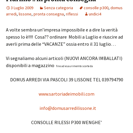
3 Luglio 2009
Senza categoria
consolle p300
,
domus
arredi
,
lissone
,
pronta consegna
,
riflessi
undici4
A volte sembra un’impresa impossibile e a dire la verità
spesso lo è!!!! Cosa?? ordinare Mobili a Luglio e riuscire ad
averli prima delle “VACANZE” ossia entro il 31 luglio…
Vi segnaliamo alcuni articoli (NUOVI ANCORA IMBALLATI)
disponibili a magazzino
fino ad esaurimemto scorte da
DOMUS ARREDI VIA PASCOLI 39 LISSONE TEL 039794790
www.sartoriadeimobili.com
info@domusarredilissone.it
CONSOLLE RILESSI P300 WENGHE’