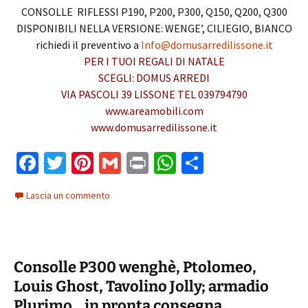
CONSOLLE RIFLESSI P190, P200, P300, Q150, Q200, Q300
DISPONIBILI NELLA VERSIONE: WENGE’, CILIEGIO, BIANCO
richiedi il preventivo a
Info@domusarredilissone.it
PER I TUOI REGALI DI NATALE
SCEGLI: DOMUS ARREDI
VIA PASCOLI 39 LISSONE TEL 039794790
www.areamobili.com
www.domusarredilissone.it
Fa
T
Pi
G
Pr
W
C
ce
wi
nt
m
in
h
o
Lascia un commento
b
tt
er
ai
t
at
n
o
er
es
l
sA
di
o
t
p
vi
Consolle P300 wenghè, Ptolomeo,
k
p
di
Louis Ghost, Tavolino Jolly; armadio
Plurimo .. in pronta consegna