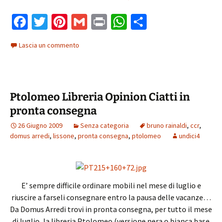
Fa
T
Pi
G
Pr
W
C
ce
wi
nt
m
in
h
o
Lascia un commento
b
tt
er
ai
t
at
n
o
er
es
l
sA
di
o
t
p
vi
Ptolomeo Libreria Opinion Ciatti in
k
p
di
pronta consegna
26 Giugno 2009
Senza categoria
bruno rainaldi
,
ccr
,
domus arredi
,
lissone
,
pronta consegna
,
ptolomeo
undici4
E’ sempre difficile ordinare mobili nel mese di luglio e
riuscire a farseli consegnare entro la pausa delle vacanze…
Da Domus Arredi trovi in pronta consegna, per tutto il mese
di luglio, la libreria Ptolomeo (versione nera o bianca base