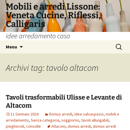
Vai
Mobili e arredi Lissone:
al
Veneta Cucine, Riflessi,
contenuto
Calligaris
idee arredamento casa
Ricerca
Menu
per:
Archivi tag: tavolo altacom
Tavoli trasformabili Ulisse e Levante di
Altacom
11 Gennaio 2024
Domus arredi
,
idee salvaspazio
,
mobili e
arredamento
,
Senza categoria
,
soggiorno
,
tavoli allungabili,
pieghevoli, consolle
Altacom
,
domus arredi
,
domus arredi