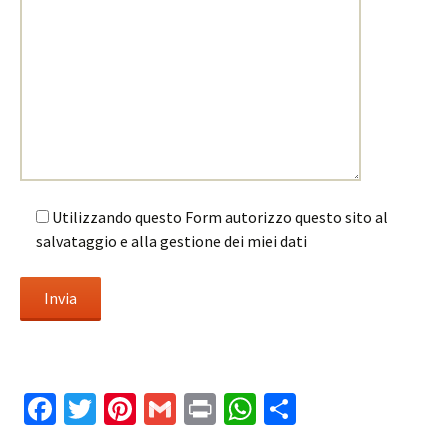
Utilizzando questo Form autorizzo questo sito al
salvataggio e alla gestione dei miei dati
Fa
T
Pi
G
Pr
W
C
ce
wi
nt
m
in
h
o