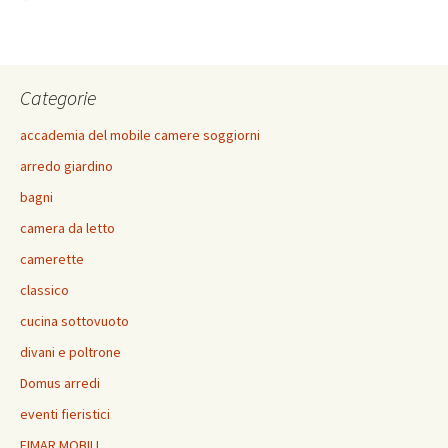
b
tt
er
ai
t
at
n
o
er
es
l
sA
di
o
t
p
vi
Categorie
k
p
di
accademia del mobile camere soggiorni
arredo giardino
bagni
camera da letto
camerette
classico
cucina sottovuoto
divani e poltrone
Domus arredi
eventi fieristici
FIMAR MOBILI