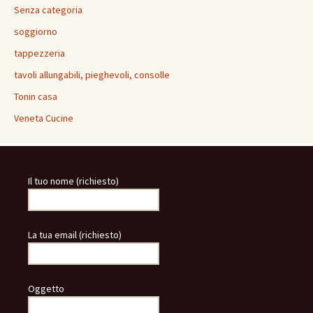
Senza categoria
soggiorno
tappezzeria
tavoli allungabili, pieghevoli, consolle
Tonin casa
Veneta Cucine
Il tuo nome (richiesto)
La tua email (richiesto)
Oggetto