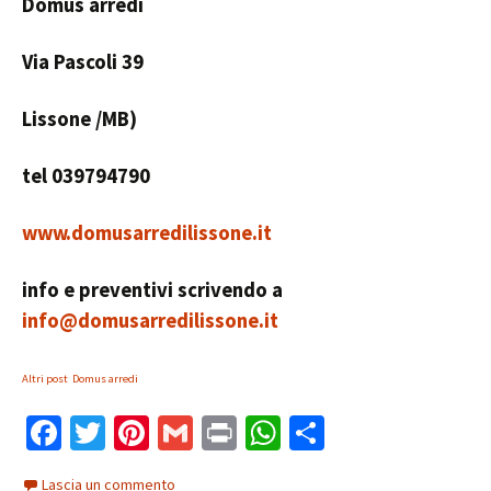
Domus arredi
Via Pascoli 39
Lissone /MB)
tel 039794790
www.domusarredilissone.it
info e preventivi scrivendo a
info@domusarredilissone.it
Altri post Domus arredi
Fa
T
Pi
G
Pr
W
C
ce
wi
nt
m
in
h
o
Lascia un commento