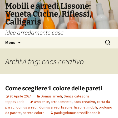
Vai
Mobili e arredi Lissone:
al
Veneta Cucine, Riflessi,
contenuto
Calligaris
idee arredamento casa
Ricerca
Menu
per:
Archivi tag: caos creativo
Come scegliere il colore delle pareti
20 Aprile 2024
Domus arredi
,
Senza categoria
,
tappezzeria
ambiente
,
arredamento
,
caos creativo
,
carta da
parati
,
domus arredi
,
domus arredi lissone
,
lissone
,
mobili
,
orologio
da parete
,
parete colore
paola@domusarredilissone.it