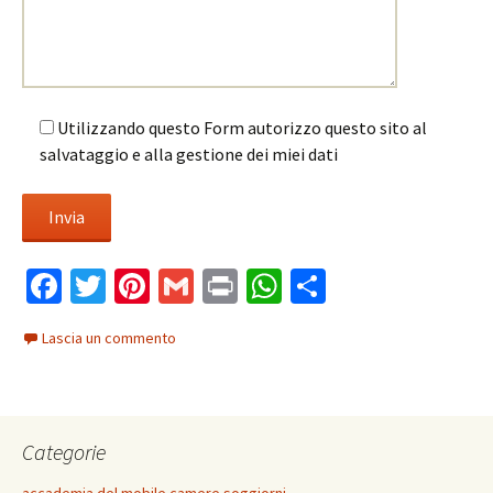
Utilizzando questo Form autorizzo questo sito al
salvataggio e alla gestione dei miei dati
Fa
T
Pi
G
Pr
W
C
ce
wi
nt
m
in
h
o
Lascia un commento
b
tt
er
ai
t
at
n
o
er
es
l
sA
di
o
t
p
vi
Categorie
k
p
di