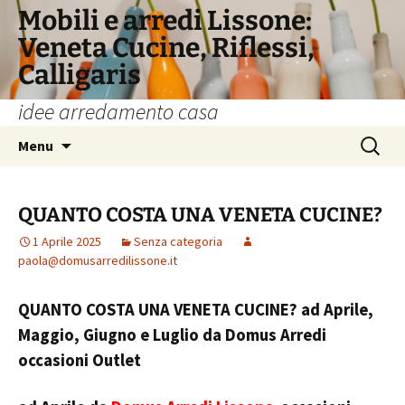
Vai
Mobili e arredi Lissone:
al
Veneta Cucine, Riflessi,
contenuto
Calligaris
idee arredamento casa
Ricerca
Menu
per:
QUANTO COSTA UNA VENETA CUCINE?
1 Aprile 2025
Senza categoria
paola@domusarredilissone.it
QUANTO COSTA UNA VENETA CUCINE? ad Aprile,
Maggio, Giugno e Luglio da Domus Arredi
occasioni Outlet