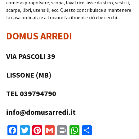
come: aspirapolvere, scopa, lavatrice, asse da stiro, vestiti,
scarpe, libri, utensili, ecc. Questo contribuisce a mantenere
la casa ordinata e a trovare facilmente ciò che cerchi.
DOMUS ARREDI
VIA PASCOLI 39
LISSONE (MB)
TEL 039794790
info@domusarredi.it
Fa
T
Pi
G
Pr
W
C