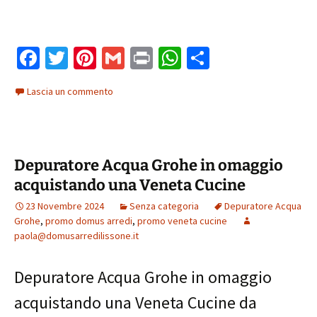
Fa
T
Pi
G
Pr
W
C
ce
wi
nt
m
in
h
o
Lascia un commento
b
tt
er
ai
t
at
n
o
er
es
l
sA
di
o
t
p
vi
Depuratore Acqua Grohe in omaggio
k
p
di
acquistando una Veneta Cucine
23 Novembre 2024
Senza categoria
Depuratore Acqua
Grohe
,
promo domus arredi
,
promo veneta cucine
paola@domusarredilissone.it
Depuratore Acqua Grohe in omaggio
acquistando una Veneta Cucine da