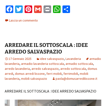
Fa
T
Pi
G
Pr
W
C
ce
wi
nt
m
in
h
o
Lascia un commento
b
tt
er
ai
t
at
n
o
er
es
l
sA
di
o
t
p
vi
ARREDARE IL SOTTOSCALA : IDEE
k
p
di
ARREDO SALVASPAZIO
17 Gennaio 2025
idee salvaspazio
,
Lavanderia
armadio
lavanderia
,
armadio lavanderia sottoscala
,
armadio sottoscala
,
arredo lavanderia
,
arredo salvaspazio
,
arredo sottoscala
,
domus
arredi
,
domus arredi lissone
,
ferri mobili
,
ferrimobili
,
mobili
lavanderia
,
mobili salvaspazio
paola@domusarredilissone.it
ARREDARE IL SOTTOSCALA : IDEE ARREDO SALVASPAZIO