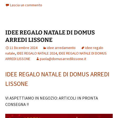
ce
wi
nt
m
in
h
o
Lascia un commento
b
tt
er
ai
t
at
n
o
er
es
l
sA
di
o
t
p
vi
IDEE REGALO NATALE DI DOMUS
k
p
di
ARREDI LISSONE
11 Dicembre 2024
idee arredamento
idee regalo
natale
,
IDEE REGALO NATALE 2024
,
IDEE REGALO NATALE DI DOMUS
ARREDI LISSONE
paola@domusarredilissone.it
IDEE REGALO NATALE DI DOMUS ARREDI
LISSONE
VI ASPETTIAMO IN NEGOZIO: ARTICOLI IN PRONTA
CONSEGNA !!